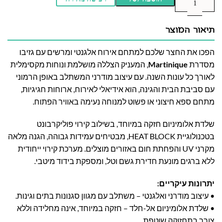
תיאור המוצר
הפכו את החצר שלכם למתחם אירוח אלגנטי ומרשים עם גזיבו
מסדרת
Martinique
, המעניק הצללה מושלמת ונוחות מקסימלית
לאורך כל עונות השנה. עם עיצוב מודרני המשתלב באופן הרמוני
עם סביבת הבית והגינה, הוא אידיאלי לאירוח, ארוחות חגיגיות,
מתחם ספא חיצוני או פשוט למנוחה נעימה באוויר הפתוח.
שלדת אלומיניום חזקה במיוחד, בשילוב קירוי פוליקרבונט
בטכנולוגיית HEAT BLOCK, מבטיחים עמידות גבוהה, הגנה מלאה
מקרני UV והפחתת חום באזורים מוצלים. מערכת קירוי ייחודית
ללא ברגים מונעת חדירת גשם וטל, ומספקת בידוד מיטבי.
יתרונות עיקריים:
• עיצוב מודרני ואלגנטי – משתלב עם מגוון סגנונות בתים וגינות.
• שלדת אלומיניום אל-חלד – חזקה במיוחד, אינה מחלידה וללא
צורך בתחזוקה שוטפת.