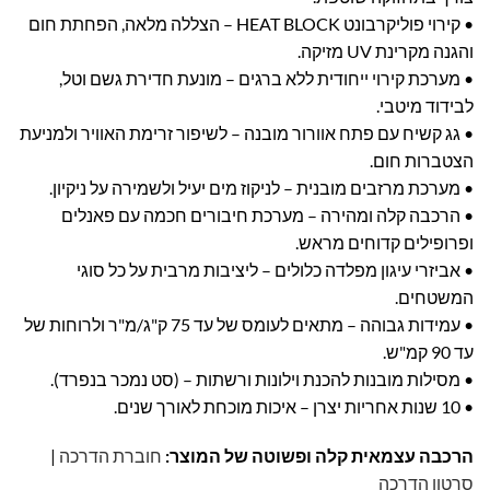
• קירוי פוליקרבונט HEAT BLOCK – הצללה מלאה, הפחתת חום
והגנה מקרינת UV מזיקה.
• מערכת קירוי ייחודית ללא ברגים – מונעת חדירת גשם וטל,
לבידוד מיטבי.
• גג קשיח עם פתח אוורור מובנה – לשיפור זרימת האוויר ולמניעת
הצטברות חום.
• מערכת מרזבים מובנית – לניקוז מים יעיל ולשמירה על ניקיון.
• הרכבה קלה ומהירה – מערכת חיבורים חכמה עם פאנלים
ופרופילים קדוחים מראש.
• אביזרי עיגון מפלדה כלולים – ליציבות מרבית על כל סוגי
המשטחים.
• עמידות גבוהה – מתאים לעומס של עד 75 ק"ג/מ"ר ולרוחות של
עד 90 קמ"ש.
• מסילות מובנות להכנת וילונות ורשתות – (סט נמכר בנפרד).
• 10 שנות אחריות יצרן – איכות מוכחת לאורך שנים.
הרכבה עצמאית קלה ופשוטה של המוצר:
חוברת הדרכה
|
סרטון הדרכה