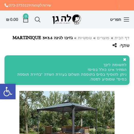
שירות לקוחות
073-3753129
0
תפריט
0.00
₪
דף הבית
»
מוצרים
»
שמשיות
»
גזיבו לגינה MARTINIQUE 3×3.6
שתף:
✖
לתשומת ליבך
המחיר אינו כולל בסיס!
ניתן להוסיף בסיס בתוספת תשלום בעזרת השדה "בחירת תוספת
בסיס" שמופיע למטה.
פתח