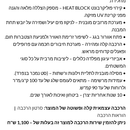
מחלידה.
• קירוי פוליקרבונט HEAT BLOCK – מספק הצללה מלאה והגנה
מפני קרינת UV מזיקה.
• מערכת מרזבים מובנית – לניקוז מים יעיל ושמירה על יובש תחת
המבנה.
• פתח אוורור בגג – לשיפור זרימת האוויר ולמניעת הצטברות חום.
• הרכבה קלה ומהירה – מערכת חיבורים חכמה עם פרופילים
ופאנלים קדוחים מראש.
• אביזרי עיגון מפלדה כלולים – ליציבות מרבית על כל סוגי
המשטחים.
• מסילה מובנית לתליית וילונות ורשתות – (סט נמכר בנפרד).
• עמידות מרשימה – מתאים לעומס שלג של עד 100 ק"ג/מ"ר
ולרוחות של עד 90 קמ"ש.
• 10 שנות אחריות יצרן – ביטחון ואיכות לאורך שנים.
הרכבה עצמאית קלה ופשוטה של המוצר:
סרטון הרכבה
|
הוראות הרכבה
ניתן להזמין שירות הרכבה למוצר זה בעלות של – 1,100 ש"ח