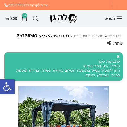
שירות לקוחות
073-3753129
0
תפריט
0.00
₪
דף הבית
»
מוצרים
»
שמשיות
»
גזיבו לגינה PALERMO 3.6/3.6
שתף:
✖
לתשומת ליבך
המחיר אינו כולל בסיס!
ניתן להוסיף בסיס בתוספת תשלום בעזרת השדה "בחירת תוספת
בסיס" שמופיע למטה.
פתח