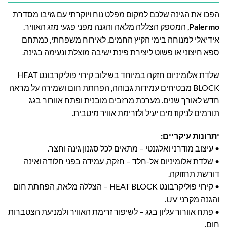
הפכו את הגינה שלכם למקום מפלט נוח ויוקרתי עם גזיבו מסדרת
Palermo
, המספק הצללה מלאה והגנה מפני פגעי מזג האוויר.
אידיאלי למנוחה בימי הקיץ החמים, לאירוח משפחתי, כמתחם
ספא חיצוני או פשוט ליצירת פינת ישיבה מוצלת ונעימה בגינה.
שלדת אלומיניום חזקה במיוחד בשילוב קירוי פוליקרבונט HEAT
BLOCK מבטיחים עמידות גבוהה, הפחתת חום ושמירה על מראה
חדש לאורך שנים. מערכת מרזבים מובנית ופתח אוורור בגג
תורמים לניקוז מים יעיל ולזרימת אוויר מיטבית.
יתרונות עיקריים:
• עיצוב מודרני ואלגנטי – מתאים לכל סגנון גינה וחצר.
• שלדת אלומיניום אל-חלד – חזקה, עמידה בפני חלודה ואינה
דורשת תחזוקה.
• קירוי פוליקרבונט HEAT BLOCK – הצללה מלאה, הפחתת חום
והגנה מקרני UV.
• פתח אוורור עליון בגג – לשיפור זרימת האוויר ולמניעת הצטברות
חום.