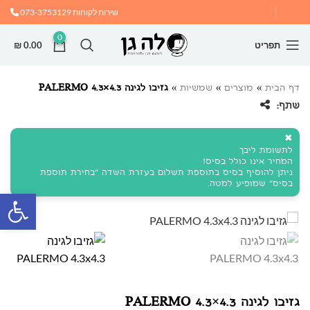
שירות לקוחות
073-3753129
0
תפריט
0.00
₪
דף הבית
»
מוצרים
»
שמשיות
»
גזיבו לגינה PALERMO 4.3×4.3
שתף:
✖
לתשומת ליבך
המחיר אינו כולל בסיס!
ניתן להוסיף בסיס בתוספת תשלום בעזרת השדה "בחירת תוספת
בסיס" שמופיע למטה.
פתח
גזיבו לגינה PALERMO 4.3×4.3