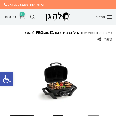
שירות לקוחות
073-3753129
0
תפריט
0.00
₪
דף הבית
»
מוצרים
»
גריל גז נייד דגם PRO285 IL (ראש)
שתף:
פתח