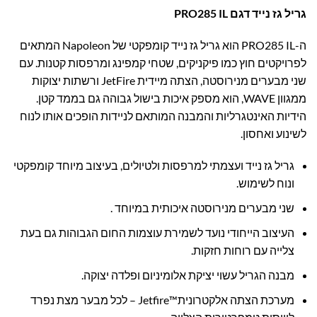
גריל גז נייד דגם PRO285 IL
ה-PRO285 IL הוא גריל גז נייד קומפקטי של Napoleon המתאים
לפרויקטים חוץ כמו פיקניקים, שטחי קמפינג ומרפסות קטנות. עם
שני מבערים מנירוסטה, הצתה מיידית JetFire ורשתות יצוקות
ממגוון WAVE, הוא מספק איכות בישול גבוהה גם בממד קטן.
הידיות האינטגרליות והמבנה המותאם לניידות הופכים אותו לנוח
לשינוע ואחסון.
גריל גז נייד ועצמתי למרפסות ולטיולים, בעיצוב מיוחד קומפקטי
ונוח לשימוש.
שני מבערים מנירוסטה איכותית במיוחד .
העיצוב הייחודי נועד לשמירת עוצמות החום הגבוהות גם בעת
צלייה עם רוחות חזקות.
מבנה הגריל עשוי יציקת אלומיניום ופלדה יצוקה.
מערכת הצתה אלקטרונית™Jetfire – לכל מבער מצת נפרד