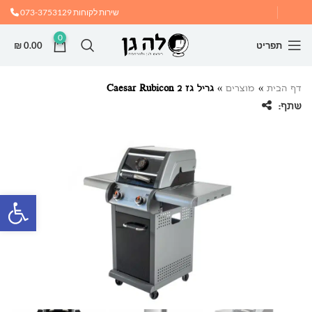
שירות לקוחות
073-3753129
0
תפריט
0.00
₪
דף הבית
»
מוצרים
»
גריל גז Caesar Rubicon 2
שתף:
פתח