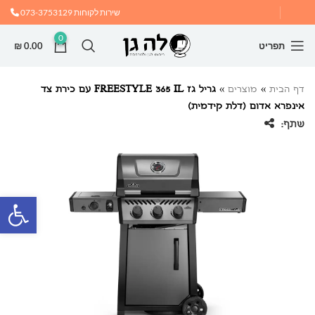
שירות לקוחות
073-3753129
0
תפריט
0.00
₪
דף הבית
»
מוצרים
»
גריל גז FREESTYLE 365 IL עם כירת צד
אינפרא אדום (דלת קידמית)
שתף:
פתח