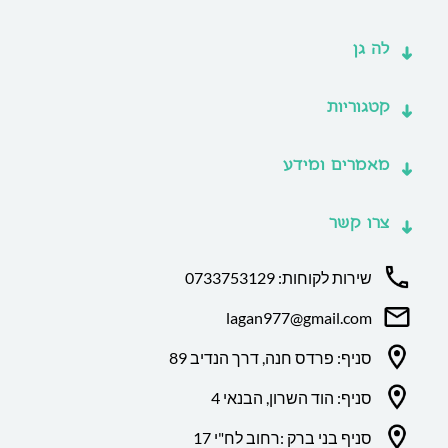
לה גן
קטגוריות
מאמרים ומידע
צרו קשר
שירות לקוחות: 0733753129
lagan977@gmail.com
סניף: פרדס חנה, דרך הנדיב 89
סניף: הוד השרון, הבנאי 4
סניף בני ברק :רחוב לח"י 17