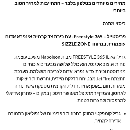
מחירים מיוחדים בטלפון בלבד – התחייבות למחיר הטוב
ביותר!
כיסוי מתנה
פריסטייל – 365 Freestyle- עם כירת צד קרמית אינפרא אדום
עוצמתית במיוחד SIZZLE ZONE
גריל הגז FREESTYLE 365 IL מבית Napoleon משלב עוצמה,
נוחות ועיצוב אלגנטי. הוא כולל שלושה מבערים איכותיים
מנירוסטה וכירת צד אינפרא-אדום לצריבה מושלמת. מערכת
ההצתה JetFire מבטיחה הדלקה מיידית, והרשתות היצוקות
מפזרות חום באופן אחיד. הדלת הקדמית מספקת גישה נוחה
לאחסון, והמדף המתקפל מאפשר חיסכון במקום – פתרון אידיאלי
למרפסות ולחצרות קטנות.
גריל קומפקטי מחוזק בתכונות הפרימיום של נפוליאון בתמורה
אדירה למחיר.