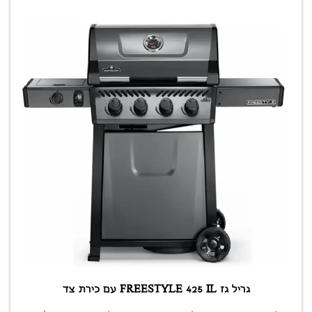
גריל גז FREESTYLE 425 IL עם כירת צד