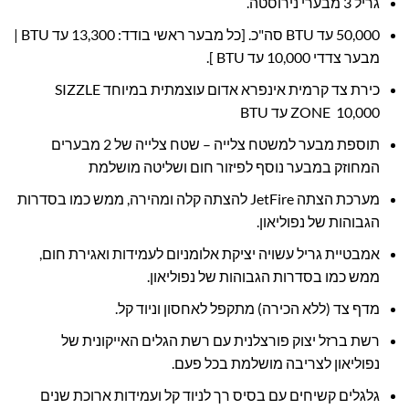
גריל 3 מבערי נירוסטה.
50,000 עד BTU סה"כ. [כל מבער ראשי בודד: 13,300 עד BTU |
מבער צדדי 10,000 עד BTU ].
כירת צד קרמית אינפרא אדום עוצמתית במיוחד SIZZLE
ZONE 10,000 עד BTU
תוספת מבער למשטח צלייה – שטח צלייה של 2 מבערים
המחוזק במבער נוסף לפיזור חום ושליטה מושלמת
מערכת הצתה JetFire להצתה קלה ומהירה, ממש כמו בסדרות
הגבוהות של נפוליאון.
אמבטיית גריל עשויה יציקת אלומניום לעמידות ואגירת חום,
ממש כמו בסדרות הגבוהות של נפוליאון.
מדף צד (ללא הכירה) מתקפל לאחסון וניוד קל.
רשת ברזל יצוק פורצלנית עם רשת הגלים האייקונית של
נפוליאון לצריבה מושלמת בכל פעם.
גלגלים קשיחים עם בסיס רך לניוד קל ועמידות ארוכת שנים