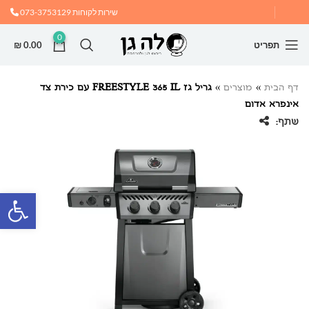
שירות לקוחות
073-3753129
0
תפריט
0.00
₪
דף הבית
»
מוצרים
»
גריל גז FREESTYLE 365 IL עם כירת צד
אינפרא אדום
שתף:
פתח