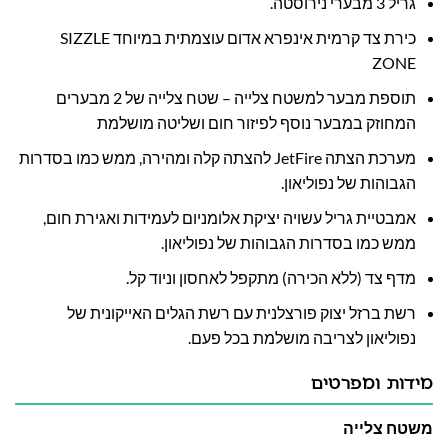
גריל 3 מבערי נירוסטה.
כירת צד קרמית אינפרא אדום עוצמתית במיוחד SIZZLE
ZONE
תוספת מבער למשטח צלייה – שטח צלייה של 2 מבערים
המחוזק במבער נוסף לפיזור חום ושליטה מושלמת
מערכת הצתה JetFire להצתה קלה ומהירה, ממש כמו בסדרות
הגבוהות של נפוליאון.
אמבטיית גריל עשויה יציקת אלומניום לעמידות ואגירת חום,
ממש כמו בסדרות הגבוהות של נפוליאון.
מדף צד (ללא הכירה) מתקפל לאחסון וניוד קל.
רשת ברזל יצוק פורצלנית עם רשת הגלים האייקונית של
נפוליאון לצריבה מושלמת בכל פעם.
מידות ומפרטים
משטח צלייה