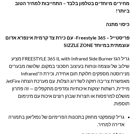
מחירים מיוחדים בטלפון בלבד – התחייבות למחיר הטוב
ביותר!
כיסוי מתנה
פריסטייל – 365 Freestyle- עם כירת צד קרמית אינפרא אדום
עוצמתית במיוחד SIZZLE ZONE
גריל הגז FREESTYLE 365 IL with Infrared Side Burner מציע
שילוב של עוצמה ונוחות בעיצוב חסכוני במקום. שלושה מבערים
מנירוסטה מספקים חלוקת חום אחידה, וכירת ה־Infrared
מאפשרת צריבה חזקה לשדרוג הצלות. עם מערכת הצתה JetFire
מיידית, רשתות יצוקות איכותיות ומדפים מתקפלים — זה פתרון
מושלם למרפסות או חצרות שבהן רוצים איכות עם מינימום
תוספות.
גריל קומפקטי מחוזק בתכונות הפרימיום של נפוליאון בתמורה
אדירה למחיר.