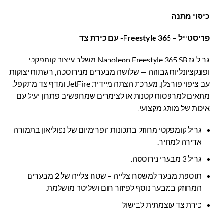
כיסוי מתנה
פריסטייל – 365 Freestyle- עם כירת צד
גריל גז Napoleon Freestyle 365 SB משלב עיצוב קומפקטי
ופונקציונליות גבוהה — שלושה מבערים מנירוסטה, רשתות יצוקות
עם ציפוי פורצלן, מערכת הצתה מיידית JetFire ומדף צד מתקפל.
מתאים למרפסות קטנות או לצימרים שמחפשים פתרון יעיל עם
איכות של מותג מקצועי.
גריל קומפקטי מחוזק בתכונות הפרימיום של נפוליאון בתמורה
אדירה למחיר.
גריל 3 מבערי נירוסטה.
תוספת מבער למשטח צלייה – שטח צלייה של 2 מבערים
המחוזק במבער נוסף לפיזור חום ושליטה מושלמת.
כירת צד עוצמתית לבישול