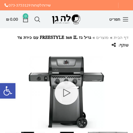
שירות לקוחות
073-3753129
0
תפריט
0.00
₪
דף הבית
»
מוצרים
»
גריל גז FREESTYLE 365 IL עם כירת צד
שתף:
פתח