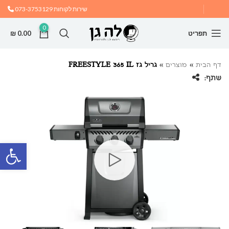
שירות לקוחות
073-3753129
0
תפריט
0.00
₪
דף הבית
»
מוצרים
»
גריל גז FREESTYLE 365 IL
שתף:
פתח