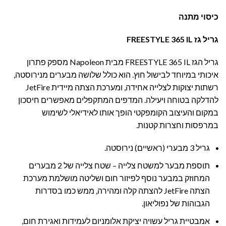
כיסוי מתנה
גריל גז FREESTYLE 365 IL
גריל הגז FREESTYLE 365 IL מבית Napoleon מספק פתרון
איכותי במיוחד לבישול חוץ. הוא כולל שלושה מבערים מנירוסטה,
רשתות יצוקות לצלייה אחידה, ומערכת הצתה מיידית JetFire
להדלקה בטוחה ויעילה. המדפים המתקפלים מאפשרים חיסכון
במקום והעיצוב הקומפקטי הופך אותו לאידיאלי לשימוש
במרפסות וחצרות קטנות.
גריל 3 מבערי (ראשיים) נירוסטה.
תוספת מבער למשטח צלייה – שטח צלייה של 2 מבערים
המחוזק במבער נוסף לפיזור חום ושליטה מושלמת מערכת
הצתה JetFire להצתה קלה ומהירה, ממש כמו בסדרות
הגבוהות של נפוליאון.
אמבטיית גריל עשויה יציקת אלומניום לעמידות ואגירת חום,