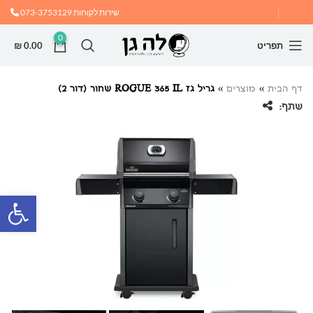
שירות לקוחות
073-3753129
0
תפריט
0.00
₪
דף הבית
»
מוצרים
»
גריל גז ROGUE 365 IL שחור (דור 2)
שתף:
פתח