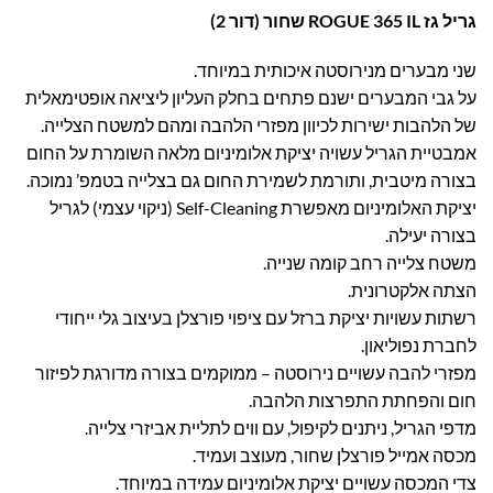
גריל גז ROGUE 365 IL שחור (דור 2)
שני מבערים מנירוסטה איכותית במיוחד.
על גבי המבערים ישנם פתחים בחלק העליון ליציאה אופטימאלית
של הלהבות ישירות לכיוון מפזרי הלהבה ומהם למשטח הצלייה.
אמבטיית הגריל עשויה יציקת אלומיניום מלאה השומרת על החום
בצורה מיטבית, ותורמת לשמירת החום גם בצלייה בטמפ’ נמוכה.
יציקת האלומיניום מאפשרת Self-Cleaning (ניקוי עצמי) לגריל
בצורה יעילה.
משטח צלייה רחב קומה שנייה.
הצתה אלקטרונית.
רשתות עשויות יציקת ברזל עם ציפוי פורצלן בעיצוב גלי ייחודי
לחברת נפוליאון.
מפזרי להבה עשויים נירוסטה – ממוקמים בצורה מדורגת לפיזור
חום והפחתת התפרצות הלהבה.
מדפי הגריל, ניתנים לקיפול, עם ווים לתליית אביזרי צלייה.
מכסה אמייל פורצלן שחור, מעוצב ועמיד.
צדי המכסה עשויים יציקת אלומיניום עמידה במיוחד.