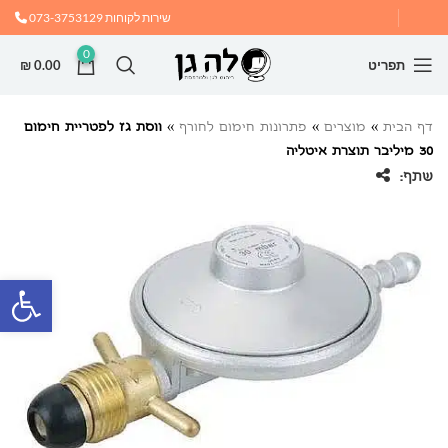
שירות לקוחות
073-3753129
0
תפריט
0.00
₪
דף הבית
»
מוצרים
»
פתרונות חימום לחורף
»
ווסת גז לפטריית חימום
30 מיליבר תוצרת איטליה
שתף:
פתח