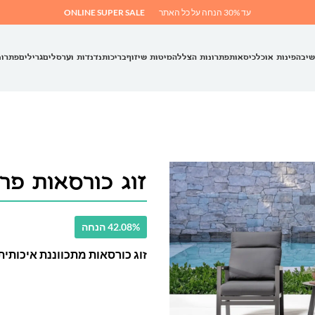
עד 30% הנחה על כל האתר
ONLINE SUPER SALE
שיבה
פינות אוכל
כיסאות
פתרונות הצללה
מיטות שיזוף
בריכות
נדנדות וערסלים
גרילים
פתרונ
זוג כורסאות פר
42.08% הנחה
זוג כורסאות מתכווננת איכותית