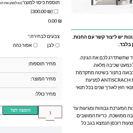
תוספת כיסוי למוצר
(נא לסמן את השד
(₪ 300.00)
0.00
₪
צבעים לבחירה:
*
ות יש ליצור קשר עם החנות.
 בלבד.
לבן
אפור כהה
חד שתשתדרג לכם את הגינה.
מחיר תוספות:
 כמעט שכיבה מלאה.
צבועה בתנור בשיטה מתקדמת
מחיר המוצר:
במיוחד בשם Powder Coating בשלוש שכבות (כולל שכבת ANTISCRACH למניעת
אי חוץ לאורך שנים בכל תנאי
מחיר כולל:
חות, משענות המערכת גבוהות ומגיעות עד
הוספה לסל
יבה ממושכת. כריות המושבים
מצעות רוכסן הנמצא בגב כל