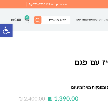
שירות לקוחות
073-3753129
0
₪
0.00
ות חימום
מחסנים
צור קשר
פתח
יז עם פגם
 ומפנקות מאלומיניום
₪
1,390.00
₪
2,400.00