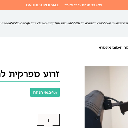
עד 30% הנחה על כל האתר
ONLINE SUPER SALE
שיבה
פינות אוכל
כיסאות
פתרונות הצללה
מיטות שיזוף
בריכות
נדנדות וערסלים
גרילים
פתרונ
ור חימום אינפרא
זרוע מפרקית לת
46.24% הנחה