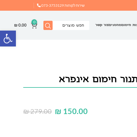
שירות לקוחות
073-3753129
0
₪
0.00
ות חימום
מחסנים
צור קשר
פתח
נור חימום אינפרא
₪
150.00
₪
279.00