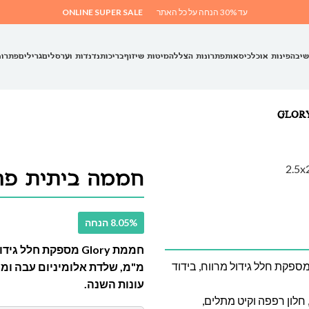
עד 30% הנחה על כל האתר
ONLINE SUPER SALE
שיבה
פינות אוכל
כיסאות
פתרונות הצללה
מיטות שיזוף
בריכות
נדנדות וערסלים
גרילים
פתרונ
חממה ביתית פרימיום 2.5×
8.05% הנחה
ספקת חלל גידול מרווח, בידוד
מ"מ, שלדת אלומיניום עבה ומ
עונות השנה.
חלון רפפה וקיט מתלים,