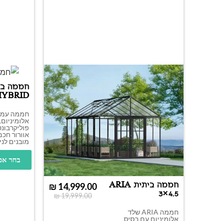
HYBRID
חממה עמי
אלומיניום, 
פוליקרבונ
אוורור חכמ
מובנים לני
בחר אפ
חממה ביתית ARIA
₪
14,999.00
3×4.5
₪
19,999.00
חממה ARIA שלד
אלומיניום עם בסיס