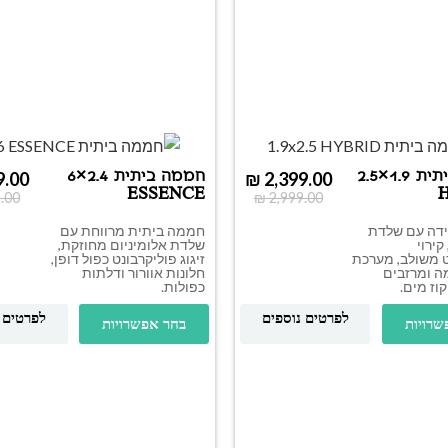
חממה ביתית 1.9×2.5
חממה ביתית 2.4×6
9.00
₪
2,399.00
ESSENCE
.00
₪
2,999.00
דה עם שלדת
חממה ביתית מרווחת עם
קירוי
שלדת אלומיניום מחוזקת,
ט משולב, מערכת
זיגוג פוליקרבונט כפול דופן,
ה ומרזבים
חלונות אוורור ודלתות
קוז מים.
כפולות.
לפרטים נוספים
לפרטים 
שרויות
בחר אפשרויות