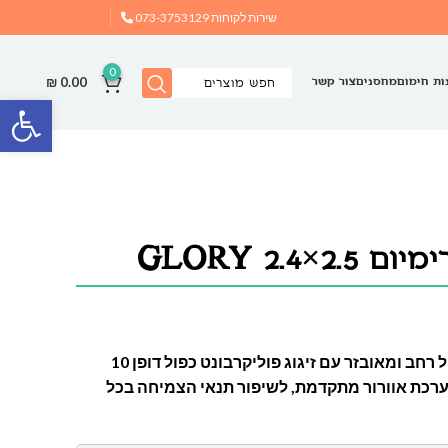
שירות לקוחות
073-3753129
0
₪
0.00
ות חימום
מחסנים
צור קשר
פתח
2.4 GLORY
חממת Glory מספקת חלל גידול רחב ומאובזר עם זיגוג פוליקרבונט כפול דופן 10
ערכת אוורור מתקדמת, לשיפור תנאי הצמיחה בכל