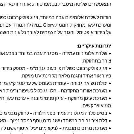
המאפשרים שליטה מיטבית בטמפרטורה, אוורור ותנאי הצמ
ומערכת עיגון מחוזקת, חממת Glory בנ
על בידוד אופטימלי והגנה על הצמחים לאורך כל עונות השנה
יתרונות עיקריים:
• שלדת אלומיניום עמידה – מסגרת עבה במיוחד בצבע אפור
צורך בתחזוקה.
פיזור אור אחיד והגנה מלאה מקרינת UV מזיקה.
• יכולת נשיאה גבוהה – עומדת בעומס של עד 100 ק"ג/מ"ר ועמידות רוח עד 100 קמ"ש.
• מערכת אוורור מתקדמת – חלון גג כלול לשיפור זרימת האווי
• מערכת עיגון מחוזקת – עיגון פנימי מובנה + ערכת עיגון ח
מזג אוויר קשים.
• בסיס פלדה מגולוונת עמיד בפני חלודה – לחוזק מבני מיטב
• דלת ציר גבוהה במיוחד (188 ס"מ) וסף כניסה נמוך – מאפשרים נגישות נוחה ושימוש קל.
• מערכת מרזבים מובנית – לניקוז מים יעיל ואיסוף גשם לה