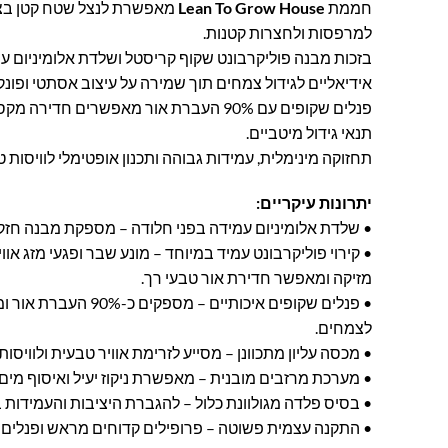
חממת
Lean To Grow House
מאפשרת לנצל שטח קטן בצ
למרפסות ולחצרות קטנות.
בזכות מבנה פוליקרבונט שקוף קריסטל ושלדת אלומיניום
אידיאליים לגידול צמחים תוך שמירה על עיצוב אסתטי ופונקצ
פנלים שקופים עם 90% העברת אור מאפשרים חד
תנאי גידול מיטביים.
תחזוקה מינימלית, עמידות גבוהה ותכנון אופטימלי לוויסות ט
יתרונות עיקריים:
• שלדת אלומיניום עמידה בפני חלודה – מספקת מבנה חזק ו
• קירוי פוליקרבונט עמיד במיוחד – מונע שבר ופגעי מזג אוו
מזיקה ומאפשר חדירת אור טבעי רך.
• פנלים שקופים איכותיים – 
לצמחים.
• מכסה עליון מתכוונן – מסייע לזרימת אוויר טבעית ולוויסות
• מערכת מרזבים מובנית – מאפשרת ניקוז יעיל ואיסוף מים 
• בסיס פלדה מגולוונת כלול – להגברת היציבות והעמידות בפ
• התקנה עצמית פשוטה – פרופילים קדוחים מראש ופנלים