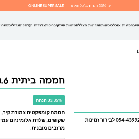
עד 30% הנחה על כל האתר
ONLINE SUPER SALE
שיבה
פינות אוכל
כיסאות
פתרונות הצללה
מיטות שיזוף
בריכות
נדנדות וערסלים
גרילים
פתרונ
חממה ביתית 0.6×1.3 LEAN TO
33.35% הנחה
חממה קומפקטית צמודת קיר, איד
מוצר באספקה מיוחדת – יש ליצור קשר עם המספר 054-4399286 לבירור זמינות
שקופים, שלדת אלומיניום עמיד
מרזבים מובנית.