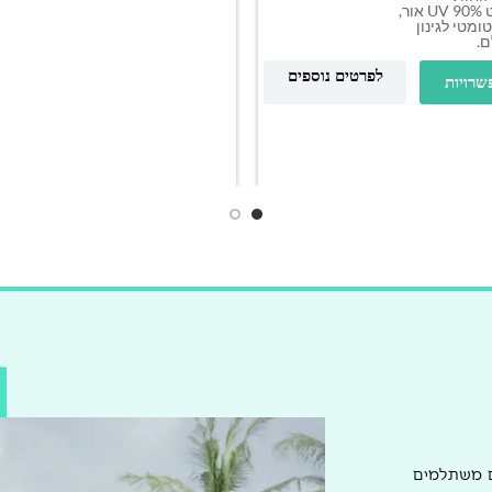
פוליקרבונט UV 90% אור,
ומטי לגינון
ם.
לפרטים נוספים
שרויות
ם משתלמים