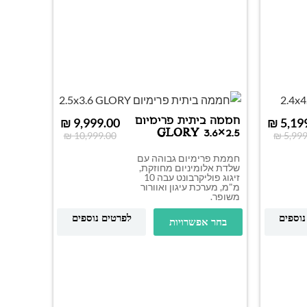
חממה ביתית פרימיום
₪
9,999.00
₪
5,19
2.5×3.6 GLORY
₪
10,999.00
₪
5,999
חממת פרימיום גבוהה עם
שלדת אלומיניום מחוזקת,
זיגוג פוליקרבונט עבה 10
מ"מ, מערכת עיגון ואוורור
משופר.
נוספים
לפרטים נוספים
בחר אפשרויות
חממה ב