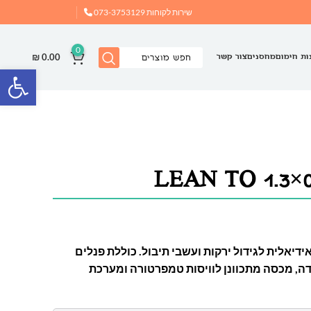
שירות לקוחות
073-3753129
0
₪
0.00
ות חימום
מחסנים
צור קשר
פתח
יאלית לגידול ירקות ועשבי תיבול. כוללת פנלים
ה, מכסה מתכוונן לוויסות טמפרטורה ומערכת