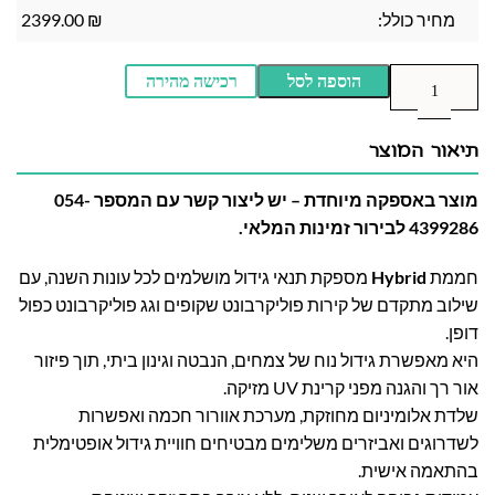
מחיר כולל:
₪
2399.00
הוספה לסל
רכישה מהירה
תיאור המוצר
מוצר באספקה מיוחדת – יש ליצור קשר עם המספר 054-
4399286 לבירור זמינות המלאי.
חממת
Hybrid
מספקת תנאי גידול מושלמים לכל עונות השנה, עם
שילוב מתקדם של קירות פוליקרבונט שקופים וגג פוליקרבונט כפול
דופן.
היא מאפשרת גידול נוח של צמחים, הנבטה וגינון ביתי, תוך פיזור
אור רך והגנה מפני קרינת UV מזיקה.
שלדת אלומיניום מחוזקת, מערכת אוורור חכמה ואפשרות
לשדרוגים ואביזרים משלימים מבטיחים חוויית גידול אופטימלית
בהתאמה אישית.