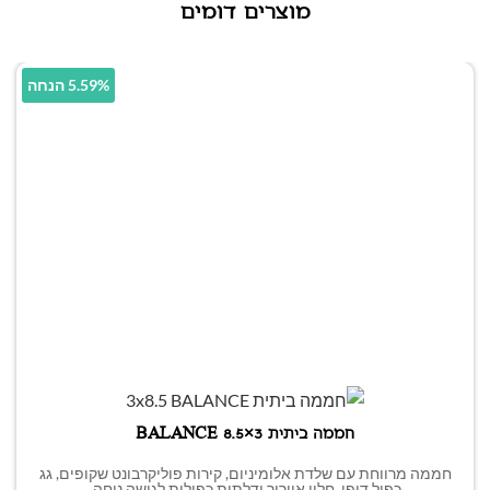
מוצרים דומים
5.59% הנחה
חממה ביתית 3×8.5 BALANCE
חממה מרווחת עם שלדת אלומיניום, קירות פוליקרבונט שקופים, גג
כפול דופן, חלון אוורור ודלתות כפולות לגישה נוחה.