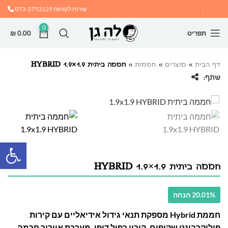
שירות לקוחות
073-3753129
0
תפריט
0.00
₪
דף הבית
»
מוצרים
»
חממות
»
חממה ביתית 1.9×1.9 HYBRID
שתף:
פתח
חממה ביתית 1.9×1.9 HYBRID
20.01% הנחה
חממת Hybrid מספקת תנאי גידול אידיאליים עם קירות
פוליקרבונט שקופים, קירוי כפול דופן, מערכת אוורור חכמה