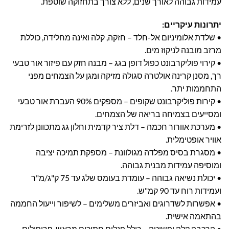
עמידות גבוהה לאורך שנים, ללא צורך בתחזוקה שוטפת.
יתרונות עיקריים:
• שלדת אלומיניום אל-חלד – חזקה, קלה ואינה מחלידה, כוללת
מרזב מובנה לניקוז מים.
• קירוי פוליקרבונט כפול דופן בגג – מבנה חזק עם פיזור אור טבעי
רך, מסנן קרינה אולטרה סגולה מזיקה ומגן על הצמחים מפני
התחממות יתר.
• קירות פוליקרבונט שקופים – מספקים 90% העברת אור טבעי
ומסייעים בצמיחה בריאה של הצמחים.
• מערכת אוורור חכמה – דלת ציר קדמית וחלון גג מתכוונן לזרימת
אוויר אופטימלית.
• מסגרת בסיס מפלדה מגולוונת – מספקת תמיכה יציבה
ומוסיפה עמידות מבנית גבוהה.
• יכולת נשיאה גבוהה – עומדת בעומס שלג עד 75 ק"ג/מ"ר
ועמידות רוח עד 90 קמ"ש.
• אפשרות לשדרוגים ואביזרים משלימים – לשיפור וייעול החממה
בהתאמה אישית.
• הרכבה קלה ופשוטה – כולל פנלים חתוכים מראש, פרופילים