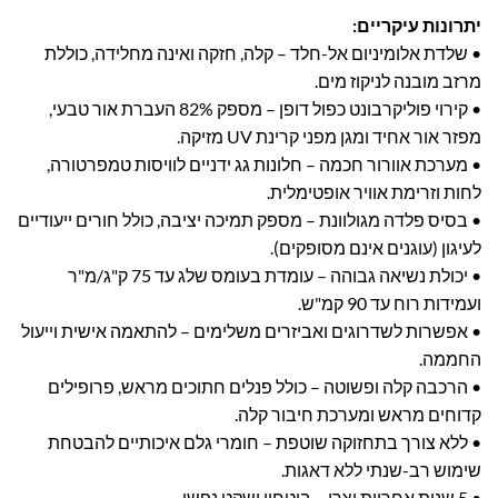
יתרונות עיקריים:
• שלדת אלומיניום אל-חלד – קלה, חזקה ואינה מחלידה, כוללת
מרזב מובנה לניקוז מים.
• קירוי פוליקרבונט כפול דופן – מספק 82% העברת אור טבעי,
מפזר אור אחיד ומגן מפני קרינת UV מזיקה.
• מערכת אוורור חכמה – חלונות גג ידניים לוויסות טמפרטורה,
לחות וזרימת אוויר אופטימלית.
• בסיס פלדה מגולוונת – מספק תמיכה יציבה, כולל חורים ייעודיים
לעיגון (עוגנים אינם מסופקים).
• יכולת נשיאה גבוהה – עומדת בעומס שלג עד 75 ק"ג/מ"ר
ועמידות רוח עד 90 קמ"ש.
• אפשרות לשדרוגים ואביזרים משלימים – להתאמה אישית וייעול
החממה.
• הרכבה קלה ופשוטה – כולל פנלים חתוכים מראש, פרופילים
קדוחים מראש ומערכת חיבור קלה.
• ללא צורך בתחזוקה שוטפת – חומרי גלם איכותיים להבטחת
שימוש רב-שנתי ללא דאגות.
• 5 שנות אחריות יצרן – ביטחון ושקט נפשי.