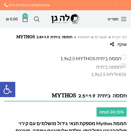
שירות לקוחות
073-3753129
0
תפריט
0.00
₪
דף הבית
»
מוצרים
»
חממות
»
חממה ביתית 1.9×2.5 MYTHOS
שתף:
פתח
חממה ביתית 1.9×2.5 MYTHOS
24.15% הנחה
חממת Mythos מספקת תנאי גידול מושלמים עם קירוי
פוליקרבונט כפול דופן, שלדת אלומיניום עמידה, מערכת