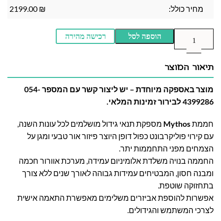
מחיר כולל:
₪
2199.00
הוספה לסל
רכישה מהירה
תיאור המוצר
מוצר באספקה מיוחדת – יש ליצור קשר עם המספר 054-
4399286 לבירור זמינות המלאי.
חממת
Mythos
מספקת תנאי גידול מושלמים לכל עונות השנה,
עם קירוי פוליקרבונט כפול דופן היוצר פיזור אור טבעי ומגן על
הצמחים מפני התחממות יתר.
החממה בנויה משלדת אלומיניום עמידה, מערכת אוורור חכמה
ומבנה חסון, המבטיחים עמידות גבוהה לאורך שנים ללא צורך
בתחזוקה שוטפת.
אפשרות להוספת אביזרים משלימים מאפשרת התאמה אישית
לצרכי המשתמש והגידולים.