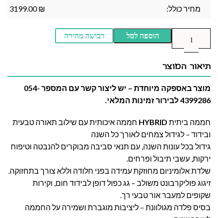
מחיר כולל:
₪
3199.00
הוספה לסל
רכישה מהירה
תיאור המוצר
מוצר באספקה מיוחדת – יש ליצור קשר עם המספר 054-
4399286 לבירור זמינות המלאי.
חממה ביתית
HYBRID
חממה איכותית עם שילוב תאורה טבעית
ובידוד – לגידול צמחים לאורך כל השנה
גידול בכל עונות השנה, עם תנאי סביבה מבוקרים להנבטה וטיפוח
ירקות, עשבי תיבול ופרחים.
שלדת אלומיניום מחוזקת עמידה בפני חלודה וללא צורך בתחזוקה.
זיגוג פוליקרבונט משולב – גג כפול דופן לבידוד חום, וקירות
שקופים למעבר אור טבעי רך.
בסיס פלדה מגולוונת – ליציבות מוגברת ושמירה על החממה