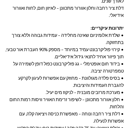
לאורך שנים.
דלת ציר רחבה וחלון אוורור מתכוונן – לאיזון חום, לחות ואוורור
אידיאלי.
יתרונות עיקריים:
• שלדת אלומיניום שאינה מחלידה – עמידות גבוהה וללא צורך
בתחזוקה.
• קירוי פוליקרבונט עמיד במיוחד – מספק 90% העברת אור טבעי,
תוך פיזור אחיד לתנאי גידול אידיאליים.
• בידוד חום אופטימלי – גג פוליקרבונט כפול דופן לשמירה על
טמפרטורה יציבה.
• בסיס פלדה מגולוונת – מחוזק עם אפשרות לעיגון לקרקע
להגברת העמידות והיציבות.
• מערכת מרזבים מובנית – לניקוז מים יעיל.
• חלון אוורור מתכוונן – לשיפור זרימת האוויר וויסות רמות החום
והלחות.
• דלת ציר רחבה ונוחה – מאפשרת כניסה ויציאה קלה, עם
אפשרות לנעילה.
• יכולת נשיאה: עד 75 ק"ג/מ"ר | עמידות רוח: עד 90 קמ"ש.