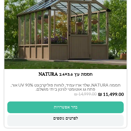
חממת עץ NATURA 2.4×3.6
חממה NATURA, שלד ארז עמיד, לוחות פוליקרבונט UV 90% אור,
פתח גג אוטומטי לגינון ביתי מושלם.
₪
11,499.00
₪
14,999.00
בחר אפשרויות
לפרטים נוספים