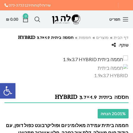
שירות לקוחות
073-3753129
0
תפריט
0.00
₪
דף הבית
»
מוצרים
»
חממות
»
חממה ביתית 1.9×3.7 HYBRID
שתף:
פתח
חממה ביתית 1.9×3.7 HYBRID
20.01% הנחה
חממה ביתית עמידה מאלומיניום ופוליקרבונט כפול דופן, עם
בידוד חום מעולה, דלת ציר רחבה, חלון איוורור מתכוונן