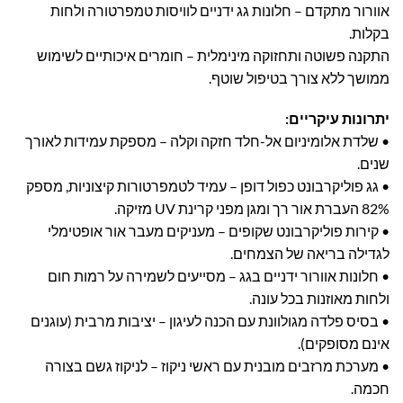
אוורור מתקדם – חלונות גג ידניים לוויסות טמפרטורה ולחות
בקלות.
התקנה פשוטה ותחזוקה מינימלית – חומרים איכותיים לשימוש
ממושך ללא צורך בטיפול שוטף.
יתרונות עיקריים:
• שלדת אלומיניום אל-חלד חזקה וקלה – מספקת עמידות לאורך
שנים.
• גג פוליקרבונט כפול דופן – עמיד לטמפרטורות קיצוניות, מספק
82% העברת אור רך ומגן מפני קרינת UV מזיקה.
• קירות פוליקרבונט שקופים – מעניקים מעבר אור אופטימלי
לגדילה בריאה של הצמחים.
• חלונות אוורור ידניים בגג – מסייעים לשמירה על רמות חום
ולחות מאוזנות בכל עונה.
• בסיס פלדה מגולוונת עם הכנה לעיגון – יציבות מרבית (עוגנים
אינם מסופקים).
• מערכת מרזבים מובנית עם ראשי ניקוז – לניקוז גשם בצורה
חכמה.