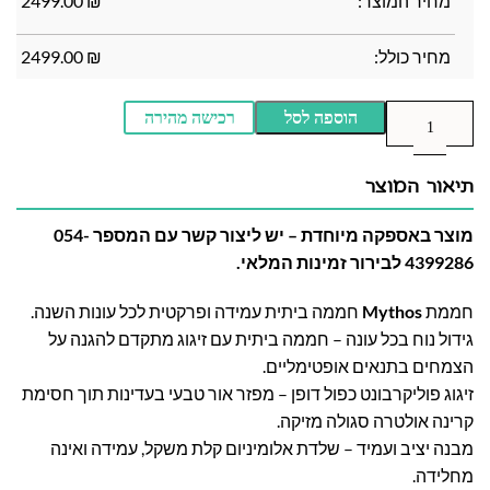
מחיר המוצר:
₪
2499.00
מחיר כולל:
₪
2499.00
הוספה לסל
רכישה מהירה
תיאור המוצר
מוצר באספקה מיוחדת – יש ליצור קשר עם המספר 054-
4399286 לבירור זמינות המלאי.
חממת
Mythos
חממה ביתית עמידה ופרקטית לכל עונות השנה.
גידול נוח בכל עונה – חממה ביתית עם זיגוג מתקדם להגנה על
הצמחים בתנאים אופטימליים.
זיגוג פוליקרבונט כפול דופן – מפזר אור טבעי בעדינות תוך חסימת
קרינה אולטרה סגולה מזיקה.
מבנה יציב ועמיד – שלדת אלומיניום קלת משקל, עמידה ואינה
מחלידה.