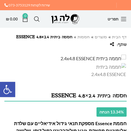
שירות לקוחות
073-3753129
0
תפריט
0.00
₪
דף הבית
»
מוצרים
»
חממות
»
חממה ביתית 2.4×4.8 ESSENCE
שתף:
פתח
חממה ביתית 2.4×4.8 ESSENCE
13.34% הנחה
חממת Essence מספקת תנאי גידול אידיאליים עם שלדת
אלומיניום מחוזקת, זיגוג פוליקרבונט כפול דופן, שלושה