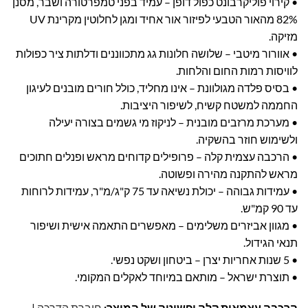
• קירוי פוליקרבונט כפול דופן – עמיד בפני טמפרטורה ושבר, מסנן
82% מהאור הטבעי לפיזור אור אחיד ומגן לחלוטין מקרינת UV
מזיקה.
• אוורור מיטבי – שלושה חלונות גג מתכווננים ודלתות ציר כפולות
לוויסות רמות החום והלחות.
• בסיס פלדה מגולוונת – אינו מחליד, כולל חורים מובנים לעיגון
החממה למשטח קשיח, לשיפור היציבות.
• מערכת מרזבים מובנית – לניקוז מי גשמים בצורה יעילה
ולשימוש חוזר בהשקיה.
• הרכבה עצמית קלה – פרופילים קדוחים מראש ופנלים חתוכים
מראש להתקנה מהירה ופשוטה.
• עמידות גבוהה – יכולת נשיאה עד 75 ק"ג/מ"ר, עמידות לרוחות
עד 90 קמ"ש.
• מגוון אביזרים משלימים – מאפשרים התאמה אישית ושיפור
תנאי הגידול.
• 5 שנות אחריות יצרן – ביטחון ושקט נפשי.
• תוצרת ישראל – מותאם במיוחד לאקלים המקומי.
הרכבה עצמאית קלה ופשוטה של המוצר:
חוברת הדרכה
|