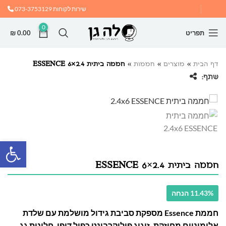
שירות לקוחות
073-3753129
0
תפריט
0.00
₪
דף הבית
»
מוצרים
»
חממות
»
חממה ביתית 2.4×6 ESSENCE
שתף:
פתח
חממה ביתית 2.4×6 ESSENCE
11.43% הנחה
חממת Essence מספקת סביבת גידול מושלמת עם שלדת
אלומיניום מחוזקת, זיגוג פוליקרבונט כפול דופן, חלונות גג