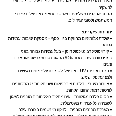
מערכת מרזבים מובנית מאפשרת ניקוז מים יעיל ושימוש חוזר
להשקיה.
מבחר אביזרים משלימים מאפשר התאמה אידיאלית לצרכי
המשתמש ולסוגי הגידולים.
יתרונות עיקריים:
• שלדת אלומיניום מחוזקת בגוון כסף – מספקת יציבות ועמידות
גבוהה.
• קירוי פוליקרבונט כפול דופן – בעל עמידות גבוהה בפני
טמפרטורה ושבר, מסנן 82% מהאור הטבעי לפיזור אור אחיד
ונעים.
• הגנה מקרינת UV – אידיאלי לשמירה על צמחים רגישים
ולמניעת נזקי שמש.
• אוורור מיטבי – דלתות ציר כפולות ושני חלונות גג מתכווננים
לוויסות רמות החום והלחות.
• בסיס פלדה מגולוונת – אינו מחליד, כולל חורים מובנים לעיגון
לשמירה על עמידות מקסימלית.
• מערכת מרזבים מובנית – לניקוז מי גשמים בצורה יעילה.
• הרכבה עצמית קלה – כולל פרופילים קדוחים מראש ופנלים