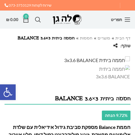
שירות לקוחות
073-3753129
0
תפריט
0.00
₪
דף הבית
»
מוצרים
»
חממות
»
חממה ביתית 3×3.6 BALANCE
שתף:
פתח
חממה ביתית 3×3.6 BALANCE
9.72% הנחה
חממת Balance מספקת סביבת גידול אידיאלית עם שלדת
אלומיניום מחוזקת, זיגוג פוליקרבונט כפול דופן, חלון אוורור