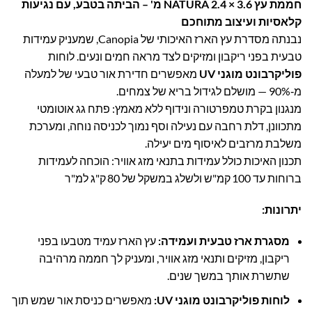
חממת עץ NATURA 2.4 × 3.6 מ' – הביתה בטבע, עם נגיעות
קלאסיות ועיצוב מתוחכם
נבנתה מסדרת עץ הארז האיכותי של Canopia, שמעניק עמידות
טבעית בפני ריקבון ומזיקים לצד מראה חמים ונעים.
לוחות
פוליקרבונט מוגני UV
מאפשרים חדירת אור טבעי של למעלה
מ‑90% — מושלם לגידול בריא של צמחים.
מנגנון בקרת טמפרטורה ונידוף ללא מאמץ: פתח גג אוטומטי
מתכוונן, דלת רחבה עם נעילה וסף נמוך לכניסה נוחה, ומערכת
משלבת מרזבים לאיסוף מים יעילה.
תכנון האיכות כולל עמידות בתנאי מזג אוויר: הוכחה לעמידות
ברוחות עד 100 קמ"ש ולשלג במשקל של 80 ק"ג למ"ר
יתרונות:
מסגרת ארז טבעית ועמידה
:
עץ הארז עמיד מטבעו בפני
ריקבון, מזיקים ותנאי מזג אוויר, ומעניק לך חממה מרהיבה
שתשרת אותך במשך שנים.
לוחות פוליקרבונט מוגני UV
:
מאפשרים כניסת אור שמש תוך