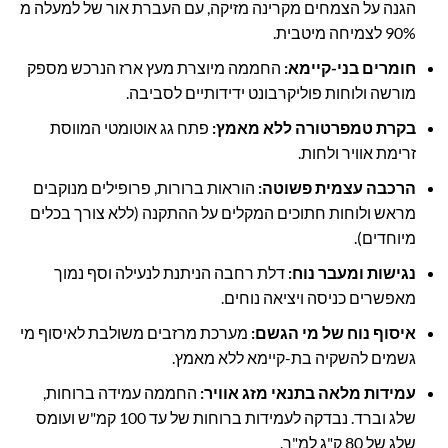
הגנה על הצמחים מקרינה מזיקה, עם העברת אור של למעלה מ
90% לצמיחה מיטבית.
חומרים בני-קיימא
:
החממה מיוצרת מעץ ארז הנרכש מספק
מורשה ולוחות פוליקרבונט ידידותיים לסביבה.
בקרת טמפרטורה ללא מאמץ
:
פתח גג אוטומטי המווסת
זרימת אוויר ולחות.
הרכבה עצמית פשוטה
:
הוראות ברורות, פרופילים מנוקבים
מראש ולוחות חתוכים המקלים על ההתקנה (ללא צורך בכלים
מיוחדים).
נגישות ומעבר נוח
:
דלת רחבה הניתנת לנעילה וסף נמוך
מאפשרים כניסה ויציאה נוחים.
איסוף נוח של מי הגשם
:
מערכת מרזבים משולבת לאיסוף מי
גשמים להשקיה בת-קיימא ללא מאמץ.
עמידות מלאה בתנאי מזג אוויר
:
החממה עמידה ברוחות,
שלג וברד. נבדקה לעמידות ברוחות של עד 100 קמ"ש ועומס
שלג של 80 ק"ג למ"ר.