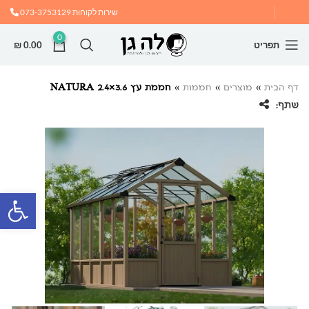
שירות לקוחות
073-3753129
0
תפריט
0.00
₪
דף הבית
»
מוצרים
»
חממות
»
חממת עץ NATURA 2.4×3.6
שתף:
פתח