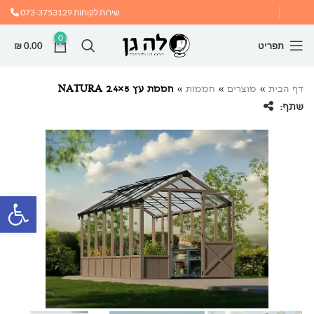
שירות לקוחות
073-3753129
0
תפריט
0.00
₪
דף הבית
»
מוצרים
»
חממות
»
חממת עץ NATURA 2.4×5
שתף:
פתח