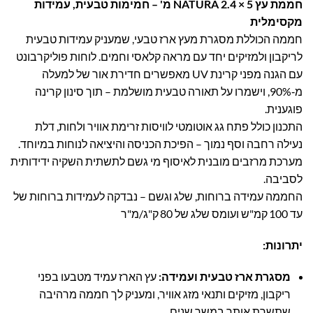
חממת עץ NATURA 2.4 × 5 מ' – חמימות טבעית, עמידות
מקסימלית
חממה הכוללת מסגרת מעץ ארז טבעי, שמעניק עמידות טבעית
לריקבון ולמזיקים יחד עם מראה קלאסי וחמים
.
לוחות פוליקרבונט
עם הגנה מפני קרינת UV מאפשרים חדירת אור של למעלה
מ‑90%, וישמרו על תאורה טבעית מושלמת – תוך סינון קרינה
פוגענית.
התכנון כולל פתח גג אוטומטי לוויסות זרימת אוויר ולחות, דלת
נעילה רחבה וסף נמוך – הפיכת הכניסה והיציאה לנוחות במיוחד
.
מערכת מרזבים מובנית לאיסוף מי גשם לתשתית השקיה ידידותית
לסביבה.
החממה עמידה ברוחות, שלג וגשם – נבדקה לעמידות ברוחות של
עד 100 קמ"ש ועומס שלג של 80 ק"ג/מ"ר
יתרונות:
מסגרת ארז טבעית ועמידה
:
עץ הארז עמיד מטבעו בפני
ריקבון, מזיקים ותנאי מזג אוויר, ומעניק לך חממה מרהיבה
שתשרת אותך במשך שנים.