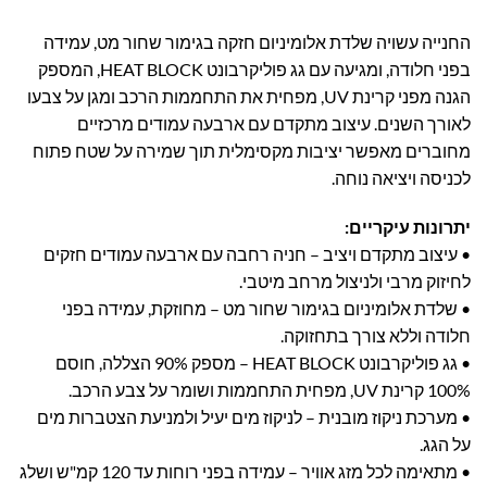
החנייה עשויה שלדת אלומיניום חזקה בגימור שחור מט, עמידה
בפני חלודה, ומגיעה עם גג פוליקרבונט HEAT BLOCK, המספק
הגנה מפני קרינת UV, מפחית את התחממות הרכב ומגן על צבעו
לאורך השנים. עיצוב מתקדם עם ארבעה עמודים מרכזיים
מחוברים מאפשר יציבות מקסימלית תוך שמירה על שטח פתוח
לכניסה ויציאה נוחה.
יתרונות עיקריים:
• עיצוב מתקדם ויציב – חניה רחבה עם ארבעה עמודים חזקים
לחיזוק מרבי ולניצול מרחב מיטבי.
• שלדת אלומיניום בגימור שחור מט – מחוזקת, עמידה בפני
חלודה וללא צורך בתחזוקה.
• גג פוליקרבונט HEAT BLOCK – מספק 90% הצללה, חוסם
100% קרינת UV, מפחית התחממות ושומר על צבע הרכב.
• מערכת ניקוז מובנית – לניקוז מים יעיל ולמניעת הצטברות מים
על הגג.
• מתאימה לכל מזג אוויר – עמידה בפני רוחות עד 120 קמ"ש ושלג