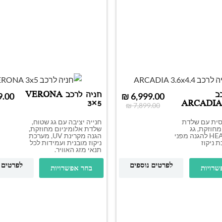
ב
חניה לרכב VERONA
₪
6,999.00
3×5
ARCADIA 
₪
7,899.00
סית עם שלדת
חנייה יציבה עם גג שטוח,
מחוזקת, גג
שלדת אלומיניום מחוזקת,
HEAT BLOCK להגנה מפני
הגנה מקרינת UV, מערכת
כת ניקוז
ניקוז מובנית ועמידות לכל
תנאי מזג האוויר.
לפרטים נוספים
לפרטים 
שרויות
בחר אפשרויות