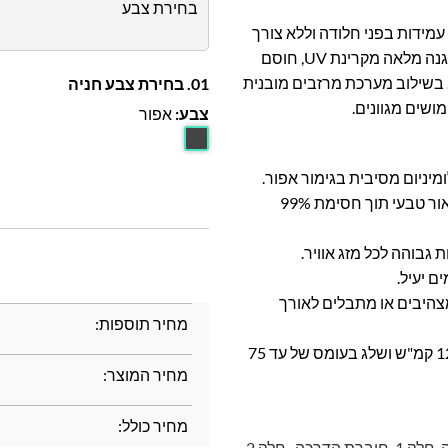
בחירת צבע
ידות בפני חלודה וללא צורך
בתחזוקה שוטפת. גג פוליקרבונט בגוון אפור-סולרי מעניק הגנה מלאה מקרינת UV, חוסם
 בשילוב מערכת מרזבים מובנית
01. בחירת צבע חניה
ושים מגוונים.
צבע:
אפור
מיניום מסיבית בגימור אפור.
• גג פוליקרבונט בגוון אפור-סולרי – מאפשר 10% העברת אור טבעי תוך חסימת 99%
גבוהה לכל מזג אוויר.
ם יעיל.
מצהיבים או מתבלים לאורך
מחיר תוספות:
• מתאימה לכל תנאי מזג האוויר – עמידה בפני רוחות עד 120 קמ"ש ושלג בעומס של עד 75
מחיר המוצר:
מחיר כולל:
חלק 1
,
חוברת הדרכה- חלק 2