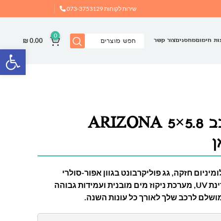
שירות לקוחות
073-3753129
0
₪
0.00
ות חימום
מחסנים
צור קשר
פתח
חניה כפולה לרכב 5.8×5 ARIZONA
מיניום חזקה, גג פוליקרבונט בגוון אפור-סולרי
המספק הצללה והגנה מפני קרינת UV, מערכת ניקוז מים מובנית ועמידות גבוהה
מושלם לרכב שלך לאורך כל עונות השנה.