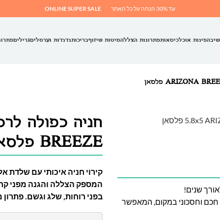
עד 30% הנחה על כל האתר
ONLINE SUPER SALE
שיבה
פינות אוכל
כיסאות
פתרונות הצללה
מיטות שיזוף
בריכות
נדנדות וערסלים
גרילים
פתרונ
BREEZE פלסאן
קירוי חניה איכותי עם שלדת אלו
אורך שנים!
בפני רוחות, שלג וגשם. פתרון 
ם עיצוב חכם וחסכוני במקום, המאפשר