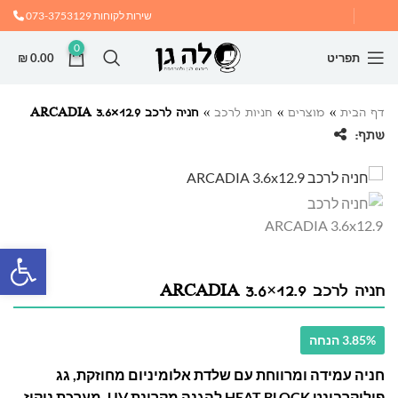
שירות לקוחות
073-3753129
0
תפריט
0.00
₪
דף הבית
»
מוצרים
»
חניות לרכב
»
חניה לרכב ARCADIA 3.6×12.9
שתף:
פתח
חניה לרכב ARCADIA 3.6×12.9
3.85% הנחה
חניה עמידה ומרווחת עם שלדת אלומיניום מחוזקת, גג
פוליקרבונט HEAT BLOCK להגנה מקרינת UV, מערכת ניקוז