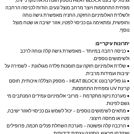
מפחית התחממות ויוצר מרחב מוצל ונעים. הודות לכניסה הרחבה
ולשלדת האלומיניום החזקה, החניה מאפשרת גישה נוחה
וחופשית, ומתאימה גם ככיסוי לפטיו, אזור ישיבה או שטח מוצל
נוסף.
יתרונות עיקריים:
• כניסה רחבה במיוחד – מאפשרת גישה קלה ונוחה לרכב
ולשימושים נוספים.
• שלדת אלומיניום חזקה עם תומכות פלדה מגולוונת – לשמירה על
יציבות ועמידות מרבית.
• גג פוליקרבונט HEAT BLOCK – מספק הצללה איכותית, חוסם
קרינת UV ומפחית התחממות.
• מערכת ניקוז מתקדמת – מרזבי אלומיניום עמידים המנתבים מי
גשם לפינות.
• מתאים לשימושים נוספים – יכול לשמש גם ככיסוי לאזור ישיבה,
פטיו או מחסה חיצוני.
• הרכבה קלה ופשוטה – מערכת השחלת פנלים חכמה, פרופילים
שנקדחו מראש, התקנה עצמית ידידותית.