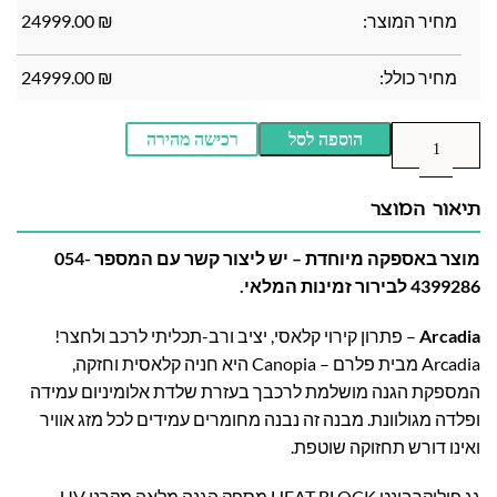
מחיר המוצר:
₪
24999.00
מחיר כולל:
₪
24999.00
הוספה לסל
רכישה מהירה
תיאור המוצר
מוצר באספקה מיוחדת – יש ליצור קשר עם המספר 054-
4399286 לבירור זמינות המלאי.
Arcadia
– פתרון קירוי קלאסי, יציב ורב-תכליתי לרכב ולחצר!
Arcadia מבית פלרם – Canopia היא חניה קלאסית וחזקה,
המספקת הגנה מושלמת לרכבך בעזרת שלדת אלומיניום עמידה
ופלדה מגולוונת. מבנה זה נבנה מחומרים עמידים לכל מזג אוויר
ואינו דורש תחזוקה שוטפת.
גג פוליקרבונט HEAT BLOCK מספק הגנה מלאה מקרני UV,