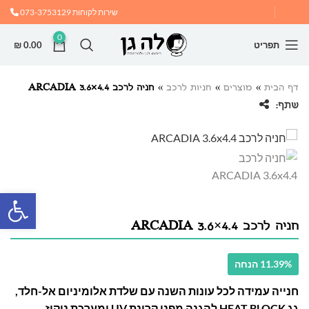
שירות לקוחות
073-3753129
0
תפריט
0.00
₪
דף הבית
»
מוצרים
»
חניות לרכב
»
חניה לרכב ARCADIA 3.6×4.4
שתף:
פתח
חניה לרכב ARCADIA 3.6×4.4
11.39% הנחה
חנייה עמידה לכל עונות השנה עם שלדת אלומיניום אל-חלד,
גג HEAT BLOCK להגנה מפני קרינת UV ומערכת ניקוז