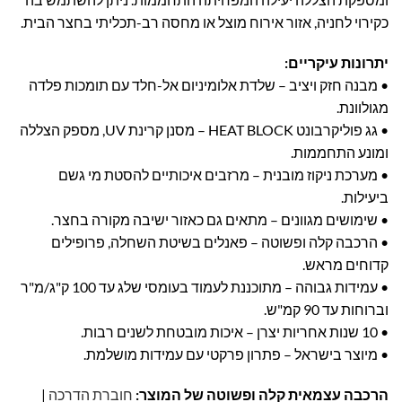
כקירוי לחניה, אזור אירוח מוצל או מחסה רב-תכליתי בחצר הבית.
יתרונות עיקריים:
• מבנה חזק ויציב – שלדת אלומיניום אל-חלד עם תומכות פלדה
מגולוונת.
• גג פוליקרבונט HEAT BLOCK – מסנן קרינת UV, מספק הצללה
ומונע התחממות.
• מערכת ניקוז מובנית – מרזבים איכותיים להסטת מי גשם
ביעילות.
• שימושים מגוונים – מתאים גם כאזור ישיבה מקורה בחצר.
• הרכבה קלה ופשוטה – פאנלים בשיטת השחלה, פרופילים
קדוחים מראש.
• עמידות גבוהה – מתוכננת לעמוד בעומסי שלג עד 100 ק"ג/מ"ר
וברוחות עד 90 קמ"ש.
• 10 שנות אחריות יצרן – איכות מובטחת לשנים רבות.
• מיוצר בישראל – פתרון פרקטי עם עמידות מושלמת.
הרכבה עצמאית קלה ופשוטה של המוצר:
חוברת הדרכה
|