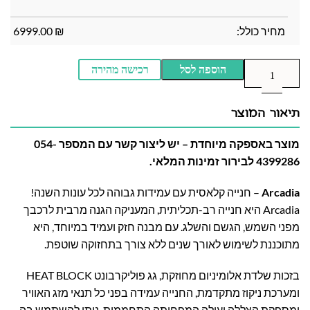
מחיר כולל:
₪
6999.00
הוספה לסל
רכישה מהירה
תיאור המוצר
מוצר באספקה מיוחדת – יש ליצור קשר עם המספר 054-
4399286 לבירור זמינות המלאי.
Arcadia
– חנייה קלאסית עם עמידות גבוהה לכל עונות השנה!
Arcadia היא חנייה רב-תכליתית, המעניקה הגנה מרבית לרכבך
מפני השמש, הגשם והשלג. עם מבנה חזק ועמיד במיוחד, היא
מתוכננת לשימוש לאורך שנים ללא צורך בתחזוקה שוטפת.
בזכות שלדת אלומיניום מחוזקת, גג פוליקרבונט HEAT BLOCK
ומערכת ניקוז מתקדמת, החנייה עמידה בפני כל תנאי מזג האוויר
ומספקת הצללה יעילה המפחיתה התחממות. ניתן להשתמש בה