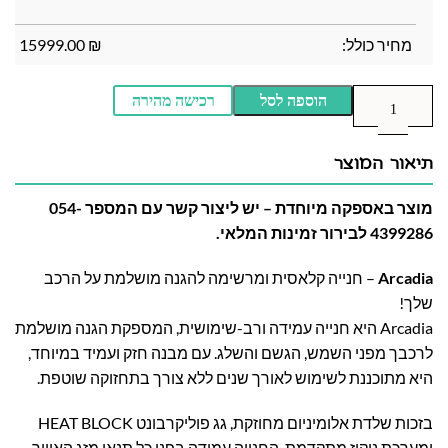
מחיר כולל:
₪
15999.00
הוספה לסל
רכישה מהירה
תיאור המוצר
מוצר באספקה מיוחדת – יש ליצור קשר עם המספר 054-
4399286 לבירור זמינות המלאי.
Arcadia
– חנייה קלאסית ומרשימה להגנה מושלמת על הרכב
שלך!
Arcadia היא חנייה עמידה ורב-שימושית, המספקת הגנה מושלמת
לרכבך מפני השמש, הגשם והשלג. עם מבנה חזק ועמיד במיוחד,
היא מתוכננת לשימוש לאורך שנים ללא צורך בתחזוקה שוטפת.
בזכות שלדת אלומיניום מחוזקת, גג פוליקרבונט HEAT BLOCK
ומערכת ניקוז מתקדמת, החנייה עמידה בפני כל תנאי מזג האוויר