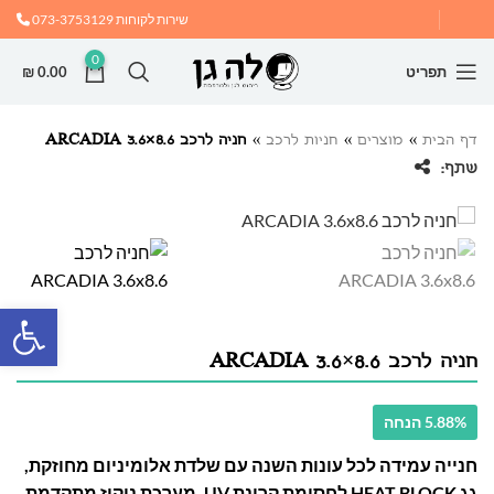
שירות לקוחות
073-3753129
0
תפריט
0.00
₪
דף הבית
»
מוצרים
»
חניות לרכב
»
חניה לרכב ARCADIA 3.6×8.6
שתף:
פתח
חניה לרכב ARCADIA 3.6×8.6
5.88% הנחה
חנייה עמידה לכל עונות השנה עם שלדת אלומיניום מחוזקת,
גג HEAT BLOCK לחסימת קרינת UV, מערכת ניקוז מתקדמת