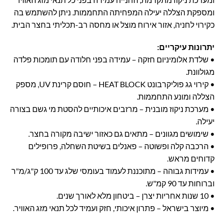
ומספקת הצללה יעילה המפחיתה התחממות. ניתן להשתמש בה
כקירוי לחניה, אזור אירוח מוצל או מחסה רב-תכליתי בחצר הבית.
יתרונות עיקריים:
• שלדת אלומיניום חזקה – עמידה בפני חלודה עם תומכות פלדה
מגולוונת.
• קירוי גג פוליקרבונט HEAT BLOCK – חוסם קרינת UV, מספק
הצללה ומונע התחממות.
• מערכת ניקוז מובנית – מרזבים איכותיים להסטת מי גשם בצורה
יעילה.
• שימושים מגוונים – מתאים גם כאזור ישיבה מקורה בחצר.
• הרכבה קלה ופשוטה – פאנלים בשיטת השחלה, פרופילים
קדוחים מראש.
• עמידות גבוהה – מתוכננת לעמוד בעומסי שלג עד 100 ק"ג/מ"ר
וברוחות עד 90 קמ"ש.
• 10 שנות אחריות יצרן – ביטחון מלא לאורך שנים.
• מיוצר בישראל – פתרון איכותי, חזק ועמיד לכל תנאי מזג האוויר.