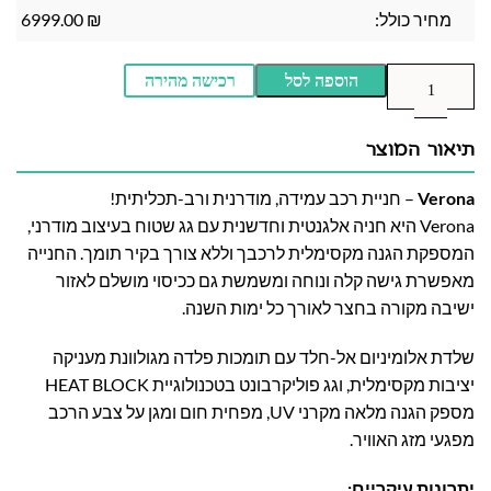
מחיר כולל:
₪
6999.00
הוספה לסל
רכישה מהירה
תיאור המוצר
Verona
– חניית רכב עמידה, מודרנית ורב-תכליתית!
Verona היא חניה אלגנטית וחדשנית עם גג שטוח בעיצוב מודרני,
המספקת הגנה מקסימלית לרכבך וללא צורך בקיר תומך. החנייה
מאפשרת גישה קלה ונוחה ומשמשת גם ככיסוי מושלם לאזור
ישיבה מקורה בחצר לאורך כל ימות השנה.
שלדת אלומיניום אל-חלד עם תומכות פלדה מגולוונת מעניקה
יציבות מקסימלית, וגג פוליקרבונט בטכנולוגיית HEAT BLOCK
מספק הגנה מלאה מקרני UV, מפחית חום ומגן על צבע הרכב
מפגעי מזג האוויר.
יתרונות עיקריים: