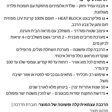
• מבנה עמיד וחזק – שלדת אלומיניום מחוזקת עם תומכות פלדה
מגולוונת.
• גג פוליקרבונט HEAT BLOCK – חוסם 100% קרינת UV, מפחית
חום ומגן על צבע הרכב.
• עיצוב שטוח ומודרני – משתלב עם מראה הבית והגינה.
• מערכת מרזבים מובנית – 2 מרזבי גשם משולבים ו-4 יציאות
לכיוון מים.
• הרכבה קלה ופשוטה – מערכת השחלת פנלים, פרופילים
שנקדחו מראש, כולל פרזול איכותי.
• מתאים לכל מזג אוויר – רוחות עד 90 קמ"ש, עומסי שלג עד 100
ק"ג/מ"ר.
• שימוש רב-תכליתי – מתאים גם ככיסוי לפטיו או אזור ישיבה
מוצל.
• 10 שנות אחריות יצרן – ביטחון מלא לאורך שנים.
• נדרשת התקנת יסודות מבוטנים – יש להכין משטח ישר ומפולס.
הרכבה עצמאית קלה ופשוטה של המוצר:
חוברת הדרכה
|
סרטון מוצר