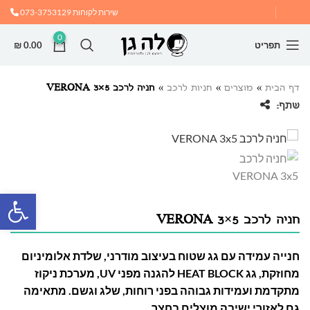
שירות לקוחות
073-3753129
0
תפריט
0.00
₪
דף הבית
»
מוצרים
»
חניות לרכב
»
חניה לרכב VERONA 3×5
שתף:
פתח
חניה לרכב VERONA 3×5
חנייה עמידה עם גג שטוח בעיצוב מודרני, שלדת אלומיניום
מחוזקת, גג HEAT BLOCK להגנה מפני UV, מערכת ניקוז
מתקדמת ועמידות גבוהה בפני רוחות, שלג וגשם. מתאימה
גם לאזורי ישיבה מוצלים בחצר.