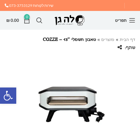
שירות לקוחות
073-3753129
0
תפריט
0.00
₪
דף הבית
»
מוצרים
»
טאבון חשמלי 13″ – COZZE
שתף:
פתח