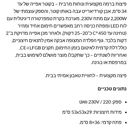
פיצות ברמה מקצועית ונוחות מרבית – בקוטר אפייה של עד
34 ס"מ, אבן קורדיארייט עבה באותו קוטר, והספק עוצמתי של
2,200W עם מתח 230V. מערכת בקרת טמפרטורה דיגיטלית עם
לוח LED ומפתח כניסה רחב מאפשרים חימום אחיד ומהיר
(טחינה עד 450 °C כ־20–25 דקות), ולאחר מכן אפייה מדויקת ב־2
דקות בלבד. גוף הפלדה המצופה אבקה אמין לתנאים חיצוניים,
כולל דלת קדמית לאיטום בזמן החימום, תקנים LFGB ו‑CE,
ואחריות לשנתיים – כך שתקבלו מוצר מושלם לשימוש בבית,
במרפסת או בגינה.
פיצה מקצועית – לחוויית טאבון אמיתי בבית.
נתונים טכניים
ספק: 230V / 220 וואט
מידות חיצוניות: 53x53x29 ס"מ
פתח קדמי: 36×8 ס"מ.