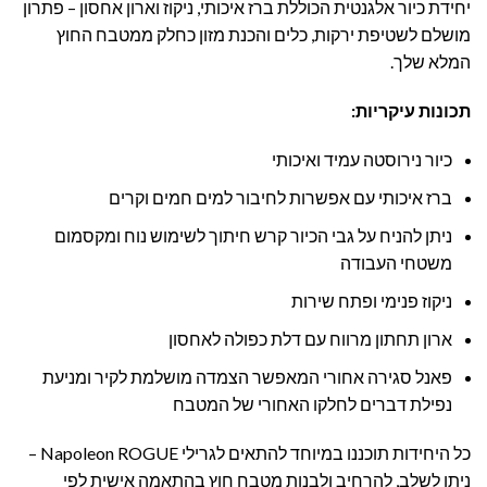
יחידת כיור אלגנטית הכוללת ברז איכותי, ניקוז וארון אחסון – פתרון
מושלם לשטיפת ירקות, כלים והכנת מזון כחלק ממטבח החוץ
המלא שלך.
תכונות עיקריות
:
כיור נירוסטה עמיד ואיכותי
ברז איכותי עם אפשרות לחיבור למים חמים וקרים
ניתן להניח על גבי הכיור קרש חיתוך לשימוש נוח ומקסמום
משטחי העבודה
ניקוז פנימי ופתח שירות
ארון תחתון מרווח עם דלת כפולה לאחסון
פאנל סגירה אחורי המאפשר הצמדה מושלמת לקיר ומניעת
נפילת דברים לחלקו האחורי של המטבח
כל היחידות תוכננו במיוחד להתאים לגרילי Napoleon ROGUE –
ניתן לשלב, להרחיב ולבנות מטבח חוץ בהתאמה אישית לפי