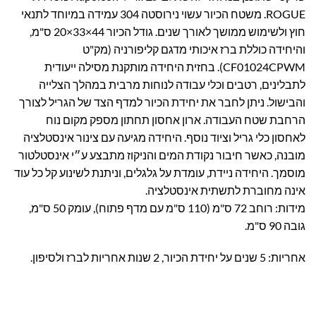
ROGUE. משטח הכיור עשוי נירוסטה 304 עמידה במיוחד לתנאי
חוץ ולשימוש ממושך לאורך שנים. גודל הכיור 44×33×20 ס"מ,
והיחידה כוללת ברז איכותי מדגם קליפורניה (מק"ט
CF01024CPWM). בחזית היחידה מותקנת מסילה ייעודית
לתבלינים, רטבים וכלי עבודה לנוחות מרבית במהלך הצלייה
והבישול. ניתן לחבר את יחידת הכיור למדף הצד של הגריל לצורך
הרחבת שטח העבודה. ארון אחסון תחתון מספק מקום נוח
לאחסון כלי גריל וציוד נוסף. היחידה מגיעה עם צינור אינסטלציה
מובנה, כאשר חיבור נקודת המים והניקוז מתבצע ע״י אינסטלטור
מוסמך. היחידה ניידת, עומדת על גלגלים, וניתנת לשינוע קל כל עוד
אינה מחוברת לתשתית אינסטלציה.
מידות: רוחב 72 ס"מ (110 ס"מ עם מדף פתוח), עומק 50 ס"מ,
גובה 90 ס"מ.
אחריות: 5 שנים על יחידת הכיור, 2 שנות אחריות לברז ולסיפון.