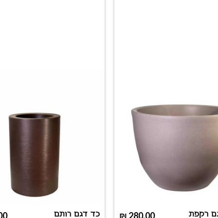
ם רקפת
כד דגם רותם
00
₪
280.00