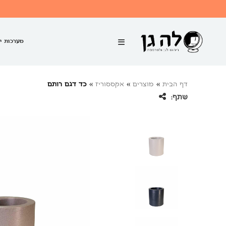
מערכות י
דף הבית
»
מוצרים
»
אקססוריז
»
כד דגם רותם
שתף: