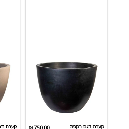
קערה דגם רקפת
קערה דג
₪
750.00