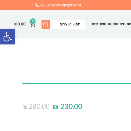
שירות לקוחות
073-3753129
0
₪
0.00
ות חימום
מחסנים
צור קשר
פתח
₪
230.00
₪
280.00