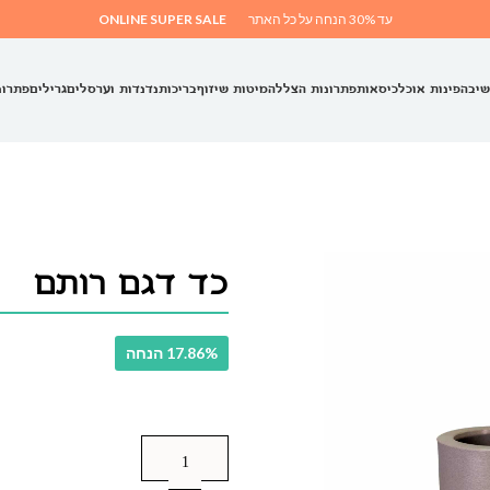
עד 30% הנחה על כל האתר
ONLINE SUPER SALE
שיבה
פינות אוכל
כיסאות
פתרונות הצללה
מיטות שיזוף
בריכות
נדנדות וערסלים
גרילים
פתרונ
כד דגם רותם
17.86% הנחה