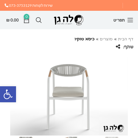
שירות לקוחות
073-3753129
0
תפריט
0.00
₪
דף הבית
»
מוצרים
»
כיסא טוקיו
שתף:
פתח