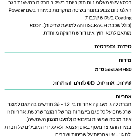
הכסא עשוי מאלומיניום חזק ביותר
בשילוב חבלים במשענת הגב.
האלמוניום צבוע בתנור בשיטה מתקדמת במיוחד בשם Powder
Coating בשלוש שכבות
(כולל שכבת ANTISCRACH למניעת שריטות). הכסא
מותאם לתנאי חוץ ואינו דורש תחזוקה מיוחדת.
מידות ומפרטים
מידות
56xD64H80 ס"מ
שירות, אחריות, משלוחים והחזרות
אחריות
חברת לה גן מעניקה אחריות בין 12 – 36 חודשים בהתאם למוצר
שרכשתם על כל פגם בייצור וחומר של המוצר שרכשת. אחריות זו
אינה מכסה שמשיות וגזיבואים (למעט מנגנון השמשיה).
במידה והמוצר נאסף באופן עצמאי ולא על ידי המובילים של חברת
'לה גן' – אין אחריות על שריטות ושברים.