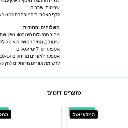
במידה והמוצר נאסף באופן עצמאי 
שריטות ושברים.
לדף האחריות המורחבת
לחצו כא
משלוחים והחזרות
מחיר המשלוח הינו 250-400 שח וייקבע על פי אזור מגוריכם.
שימו לב, מחיר המשלוח אינו כול
אספקה עד 7 ימי עסקים.
אספקה לאזורים מרוחקים 10-14 ימי עסקים
לרשימת אזורים מרוחקים
לחץ כא
מוצרים דומים
44.69% הנחה
23.41% 
המלאי אזל
המלא