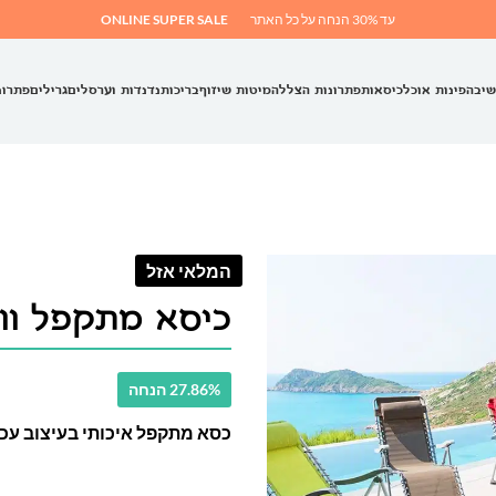
עד 30% הנחה על כל האתר
ONLINE SUPER SALE
שיבה
פינות אוכל
כיסאות
פתרונות הצללה
מיטות שיזוף
בריכות
נדנדות וערסלים
גרילים
פתרונ
המלאי אזל
כיסא מתקפל וור
27.86% הנחה
כסא מתקפל איכותי בעיצוב עכש