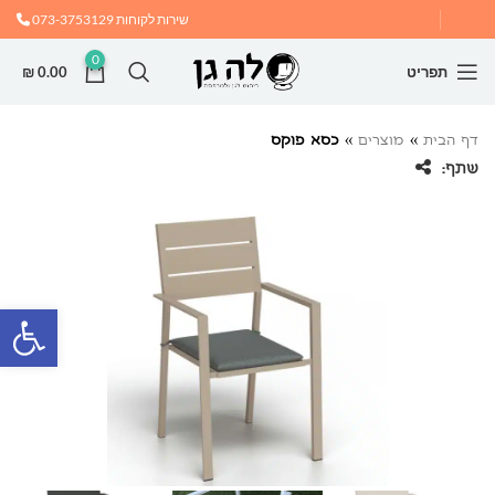
שירות לקוחות
073-3753129
0
תפריט
0.00
₪
דף הבית
»
מוצרים
»
כסא פוקס
שתף:
פתח