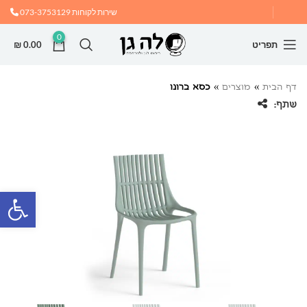
שירות לקוחות
073-3753129
0
תפריט
0.00
₪
דף הבית
»
מוצרים
»
כסא ברונו
שתף:
פתח