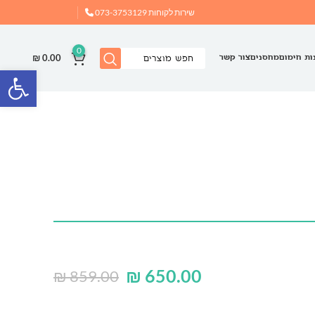
שירות לקוחות
073-3753129
0
₪
0.00
ות חימום
מחסנים
צור קשר
פתח
₪
650.00
₪
859.00