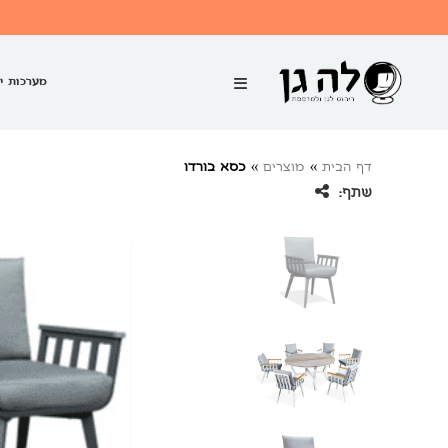
מערכות י
דף הבית
»
מוצרים
»
כסא בורדו
שתף: