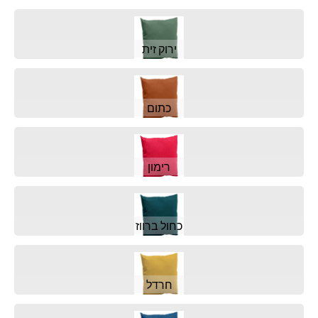
ירוק זית
כתום
רימון
כחול ברווז
חרדל