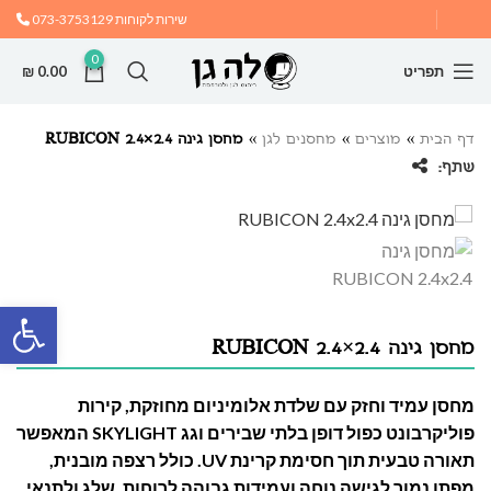
שירות לקוחות
073-3753129
0
תפריט
0.00
₪
דף הבית
»
מוצרים
»
מחסנים לגן
»
מחסן גינה RUBICON 2.4×2.4
שתף:
פתח
מחסן גינה RUBICON 2.4×2.4
מחסן עמיד וחזק עם שלדת אלומיניום מחוזקת, קירות
פוליקרבונט כפול דופן בלתי שבירים וגג SKYLIGHT המאפשר
תאורה טבעית תוך חסימת קרינת UV. כולל רצפה מובנית,
מפתן נמוך לגישה נוחה ועמידות גבוהה לרוחות, שלג ולתנאי