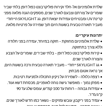
שלדת אלומיניום אל-חלד וקירות פוליקרבונט כפול דופן בלתי שביר
שומרים על צורתם וצבעם לאורך שנים, מספקים הגנה מלאה מפני
קרינת UV ומבטיחים עמידות יוצאת דופן. גג SKYLIGHT הייחודי
מעביר תאורה טבעית בשעות היום תוך שמירה על פרטיות מלאה.
יתרונות עיקריים:
• שלדת אלומיניום מחוזקת – חזקה במיוחד, עמידה בפני חלודה
וללא צורך בתחזוקה.
• קירות פוליקרבונט כפול דופן – בלתי שבירים, שומרים על הצבע
והצורה לאורך שנים.
• גג SKYLIGHT ייחודי – מעביר תאורה טבעית ורכה בשעות היום,
אך נראה אטום מבחוץ.
• רצפה כלולה – לשמירה על ניקיון התכולה ולמניעת רטיבות.
• מפתן נמוך – מאפשר גישה נוחה לאופניים, מכסחת דשא ועוד.
• עמידות גבוהה – רוחות עד 100 קמ"ש, עומס שלג עד 90
ק"ג/מ"ר.
• עמיד בפני ריקבון, עובש ומזיקים – נשאר כמו חדש לאורך שנים.