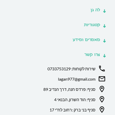
לה גן
קטגוריות
מאמרים ומידע
צרו קשר
שירות לקוחות: 0733753129
lagan977@gmail.com
סניף: פרדס חנה, דרך הנדיב 89
סניף: הוד השרון, הבנאי 4
סניף בני ברק :רחוב לח"י 17