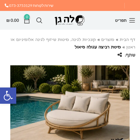
שירות לקוחות
073-3753129
0
תפריט
0.00
₪
דף הבית
»
מוצרים
»
קונכיות לגינה, מיטות שיזוף לגינה אלומיניום או
ראטן
»
מיטת רביצה עגולה סיאול
שתף:
פתח