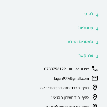
לה גן
קטגוריות
מאמרים ומידע
צרו קשר
שירות לקוחות: 0733753129
lagan977@gmail.com
סניף: פרדס חנה, דרך הנדיב 89
סניף: הוד השרון, הבנאי 4
סניף בני ברק :רחוב לח"י 17