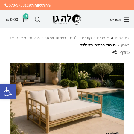
שירות לקוחות
073-3753129
0
תפריט
0.00
₪
דף הבית
»
מוצרים
»
קונכיות לגינה, מיטות שיזוף לגינה אלומיניום או
ראטן
»
מיטת רביצה תאילנד
שתף:
פתח