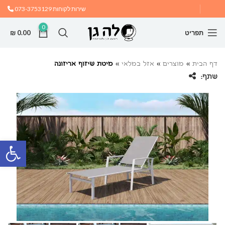
שירות לקוחות
073-3753129
0
תפריט
0.00
₪
דף הבית
»
מוצרים
»
אזל במלאי
»
מיטת שיזוף אריזונה
שתף:
פתח