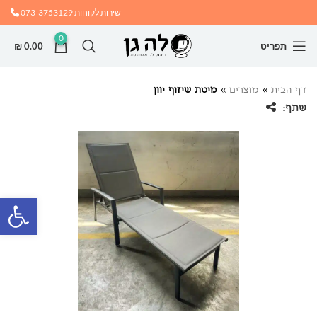
שירות לקוחות
073-3753129
0
תפריט
0.00
₪
דף הבית
»
מוצרים
»
מיטת שיזוף יוון
שתף:
פתח