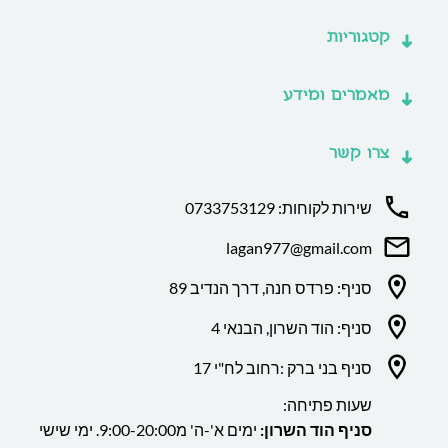
קטגוריות
מאמרים ומידע
צרו קשר
שירות לקוחות: 0733753129
lagan977@gmail.com
סניף: פרדס חנה, דרך הנדיב 89
סניף: הוד השרון, הבנאי 4
סניף בני ברק :רחוב לח"י 17
שעות פתיחה:
סניף הוד השרון:
ימים א'-ה' מ9:00-20:00. ימי שישי