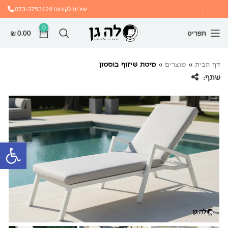
שירות לקוחות
073-3753129
0
תפריט
0.00
₪
דף הבית
»
מוצרים
»
מיטת שיזוף בוסטון
שתף:
פתח