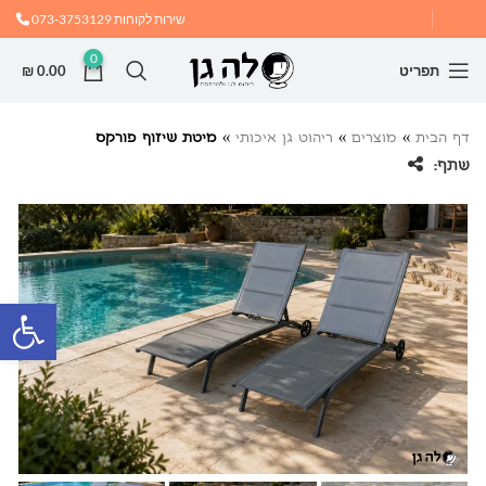
שירות לקוחות
073-3753129
0
תפריט
0.00
₪
דף הבית
»
מוצרים
»
ריהוט גן איכותי
»
מיטת שיזוף פורקס
שתף:
פתח