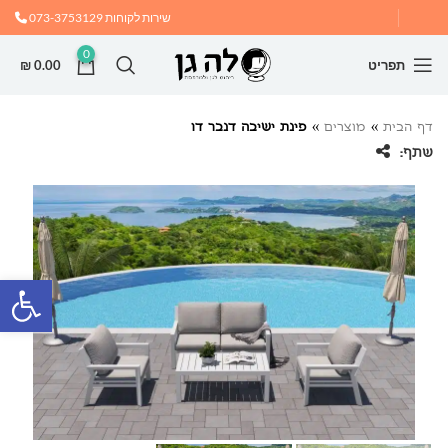
שירות לקוחות
073-3753129
0
תפריט
0.00
₪
דף הבית
»
מוצרים
»
פינת ישיבה דנבר דו
שתף:
פתח