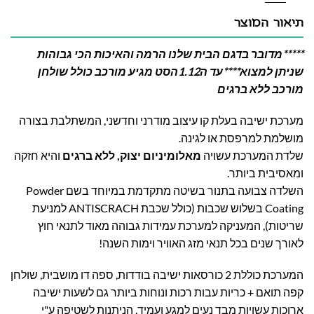
תיאור המוצר
*****מדובר בדגם הבית שלנו הרמה והאיכות הכי גבוהות
שניתן למצוא****עד ה1.12הסט מגיע מורכב כולל שולחן
מורכב ללא ברגים
מערכת ישיבה בעלת קו עיצוב מודרני וחדשני, המשתלבת בצורה
מושלמת למרפסת או לגינה.
שלדת המערכת עשויה
מאלומיניום יצוק, ללא ברגים
והיא חזקה
ומאסיבית ביותר.
השלדה צבועה בתנור בשיטה מתקדמת במיוחד בשם Powder
Coating בשלוש שכבות (כולל שכבת ANTISCRACH למניעת
שריטות), המעניקה למערכת עמידות גבוהה
מאוד לתנאי חוץ
לאורך שנים בכל תנאי מזג האוויר וימות השנה!
המערכת כוללת 2 כורסאות ישיבה בודדות, ספה דו מושבית, שולחן
קפה תואם + כריות עבות רכות ונוחות ביותר גם לשעות ישיבה
ארוכות עשויות מבד נעים למגע ועמיד, הניתנות לשטיפה ע"י