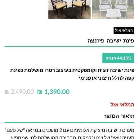
המלאי אזל
פינת ישיבה פירנצה
44.18% הנחה
פינת ישיבה זוגית וקומפקטית בעיצוב רטרו מושלמת כפינת
קפה לחלל חיצוני או פנימי
₪
1,390.00
₪
2,490.00
המלאי אזל
תיאור המוצר
מערכת ישיבה מיציקת אלומיניום עם 2 מושבים במראה "של פעם"
תעניק טאצ' של וינטג' למקום. הבחירה המושלמת למי שמחפש