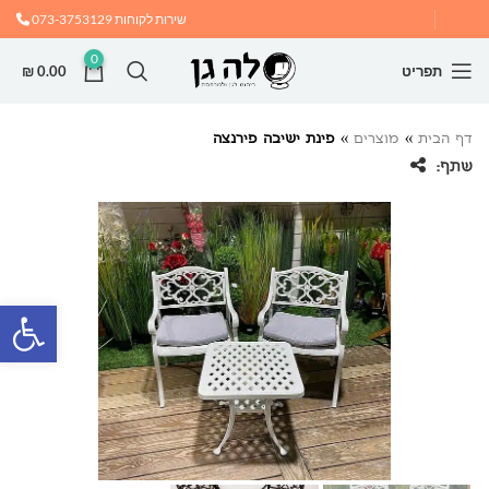
שירות לקוחות
073-3753129
0
תפריט
0.00
₪
דף הבית
»
מוצרים
»
פינת ישיבה פירנצה
שתף:
פתח