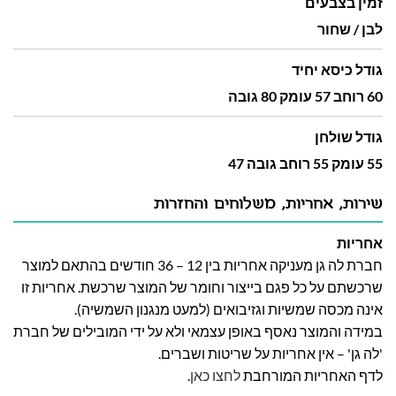
זמין בצבעים
לבן / שחור
גודל כיסא יחיד
60 רוחב 57 עומק 80 גובה
גודל שולחן
55 עומק 55 רוחב גובה 47
שירות, אחריות, משלוחים והחזרות
אחריות
חברת לה גן מעניקה אחריות בין 12 – 36 חודשים בהתאם למוצר
שרכשתם על כל פגם בייצור וחומר של המוצר שרכשת. אחריות זו
אינה מכסה שמשיות וגזיבואים (למעט מנגנון השמשיה).
במידה והמוצר נאסף באופן עצמאי ולא על ידי המובילים של חברת
'לה גן' – אין אחריות על שריטות ושברים.
לדף האחריות המורחבת
לחצו כאן
.