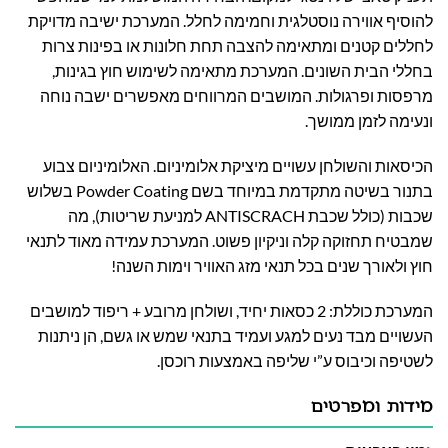
להוסיף אווירה נוסטלגית וחמימה לחלל. המערכת ישיבה מדויקת
לחללים קטנים ומתאימה להצבה תחת חלונות או בפינות צרות
בחללי הבית השונים. המערכת מתאימה לשימוש חוץ בגינות,
מרפסות ופרגולות. המושבים המרווחים מאפשרים ישבה נוחה
ונעימה לזמן ממושך.
הכיסאות והשולחן עשויים מיציקת אלומיניום. האלומיניום צבוע
בתנור בשיטה מתקדמת במיוחד בשם Powder Coating בשלוש
שכבות (כולל שכבת ANTISCRACH למניעת שריטות), מה
שמבטיח תחזוקה קלה וניקיון פשוט.
המערכת עמידה מאוד לתנאי
חוץ ולאורך שנים בכל תנאי מזג האוויר וימות השנה!
המערכת כוללת: 2 כסאות יחיד, ושולחן מרובע + ריפוד למושבים
העשויים מבד נעים למגע ועמיד בתנאי שמש או גשם, הן ניתנות
לשטיפה וכיבוס ע”י שליפה באמצעות רוכסן.
מידות ומפרטים