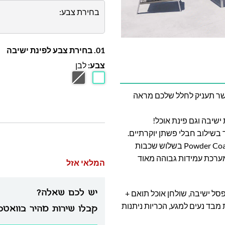
בחירת צבע:
01. בחירת צבע לפינת ישיבה
צבע:
לבן
אשר תעניק לחלל שלכם מראה
בשילוב חבלי פשתן יוקרתיים.
השלדה צבועה בתנור בשיטה מתקדמת במיוחד בשם Powder Coating בשלוש שכבות
מאוד
המלאי אזל
יש לכם שאלה?
בית, ספסל ישיבה, שולחן אוכל תואם +
בד נעים למגע, הכריות ניתנות
קבלו שירות מהיר בוואט