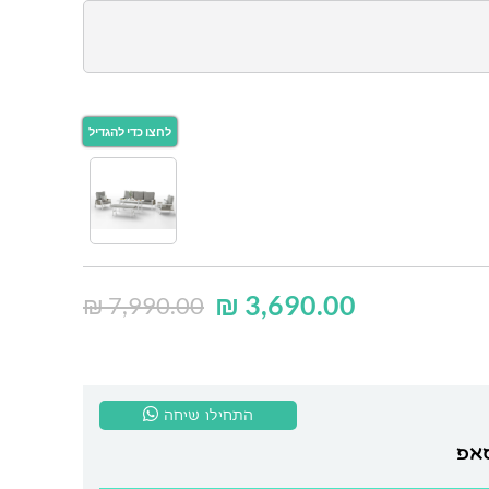
₪
3,690.00
₪
7,990.00
התחילו שיחה
סאפ