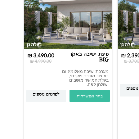
פינת ישיבה באקו
₪
3,490.00
₪
2,39
BIG
₪
4,990.00
₪
3,700
מערכת ישיבה מאלומיניום
בעיצוב מודרני ויוקרתי,
בעלת חמישה מושבים
ושולחן קפה.
נוספים
פינת י
לפרטים נוספים
בחר אפשרויות
מקומות 
בחר א