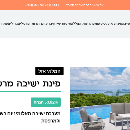
עד 30% הנחה על כל האתר
ONLINE SUPER SALE
שיבה
פינות אוכל
כיסאות
פתרונות הצללה
מיטות שיזוף
בריכות
נדנדות וערסלים
גרילים
פתרונ
המלאי אזל
פינת ישיבה מרש
53.82% הנחה
מערכת ישיבה מאלומיניום בשיל
ולמרפסת