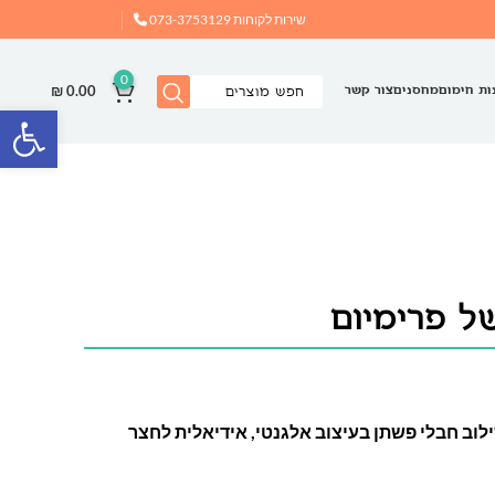
שירות לקוחות
073-3753129
0
₪
0.00
ות חימום
מחסנים
צור קשר
פתח
ל פרימיום
וב חבלי פשתן בעיצוב אלגנטי, אידיאלית לחצר